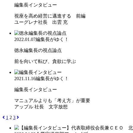
編集長インタビュー
視座を高め経営に邁進する 前編
ユーグレナ社長 出雲 充
2022.01.07
編集長がゆく！
徳永編集長の視点論点
前を向いて転び、貪欲に学ぶ
2021.11.16
編集長がゆく！
編集長インタビュー
マニュアルよりも「考え方」が重要
アップル 社長 文字放想
1
2
3