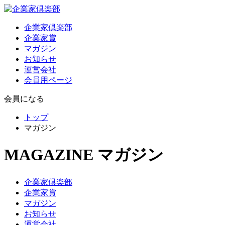
企業家倶楽部
企業家賞
マガジン
お知らせ
運営会社
会員用ページ
会員になる
トップ
マガジン
MAGAZINE
マガジン
企業家倶楽部
企業家賞
マガジン
お知らせ
運営会社