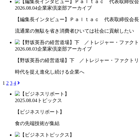
2026.08.04
企業家倶楽部アーカイブ
【編集長インタビュー】Ｐａｌｔａｃ 代表取締役会長
流通業の無駄を省き消費者ひいては社会に貢献したい
2026.08.03
企業家倶楽部アーカイブ
【野坂英吾の経営道場】下 ／トレジャー・ファクトリー
時代を捉え進化し続ける企業へ
1
2
3
4
2025.08.04
トピックス
【ビジネスリポート】
食の先端技術が集結