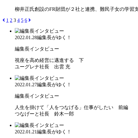
柳井正氏創設のFR財団が２社と連携、難民子女の学
1
2
3
4
5
6
2022.01.28
編集長がゆく！
編集長インタビュー
視座を高め経営に邁進する 下
ユーグレナ社長 出雲 充
2022.01.27
編集長がゆく！
編集長インタビュー
人生を掛けて「人をつなげる」仕事がしたい 前編
つなげーと社長 鈴木一郎
2022.01.21
編集長がゆく！