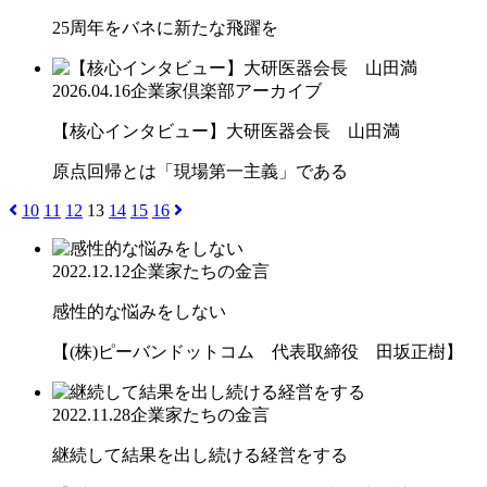
25周年をバネに新たな飛躍を
2026.04.16
企業家倶楽部アーカイブ
【核心インタビュー】大研医器会長 山田満
原点回帰とは「現場第一主義」である
10
11
12
13
14
15
16
2022.12.12
企業家たちの金言
感性的な悩みをしない
【(株)ピーバンドットコム 代表取締役 田坂正樹】
2022.11.28
企業家たちの金言
継続して結果を出し続ける経営をする