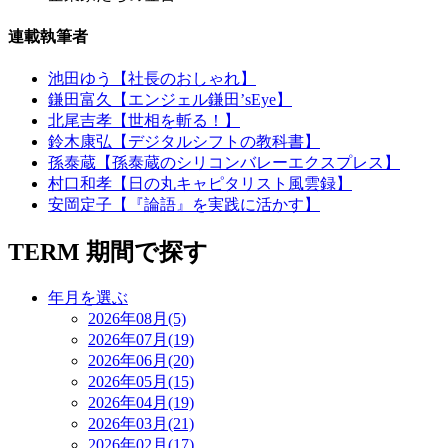
連載執筆者
池田ゆう【社長のおしゃれ】
鎌田富久【エンジェル鎌田’sEye】
北尾吉孝【世相を斬る！】
鈴木康弘【デジタルシフトの教科書】
孫泰蔵【孫泰蔵のシリコンバレーエクスプレス】
村口和孝【日の丸キャピタリスト風雲録】
安岡定子【『論語』を実践に活かす】
TERM
期間で探す
年月を選ぶ
2026年08月(5)
2026年07月(19)
2026年06月(20)
2026年05月(15)
2026年04月(19)
2026年03月(21)
2026年02月(17)