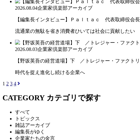
2026.08.04
企業家倶楽部アーカイブ
【編集長インタビュー】Ｐａｌｔａｃ 代表取締役会長
流通業の無駄を省き消費者ひいては社会に貢献したい
2026.08.03
企業家倶楽部アーカイブ
【野坂英吾の経営道場】下 ／トレジャー・ファクトリー
時代を捉え進化し続ける企業へ
1
2
3
4
CATEGORY
カテゴリで探す
すべて
トピックス
雑誌アーカイブ
編集長がゆく
企業家たちの金言