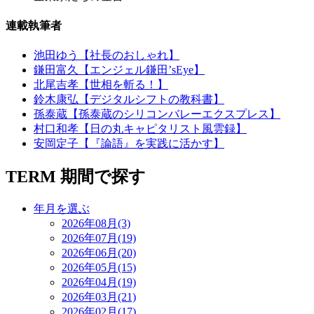
連載執筆者
池田ゆう【社長のおしゃれ】
鎌田富久【エンジェル鎌田’sEye】
北尾吉孝【世相を斬る！】
鈴木康弘【デジタルシフトの教科書】
孫泰蔵【孫泰蔵のシリコンバレーエクスプレス】
村口和孝【日の丸キャピタリスト風雲録】
安岡定子【『論語』を実践に活かす】
TERM
期間で探す
年月を選ぶ
2026年08月(3)
2026年07月(19)
2026年06月(20)
2026年05月(15)
2026年04月(19)
2026年03月(21)
2026年02月(17)