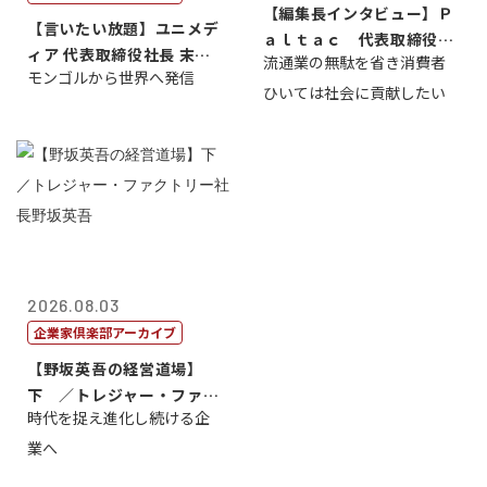
【編集長インタビュー】Ｐ
【言いたい放題】ユニメデ
ａｌｔａｃ 代表取締役会
ィア 代表取締役社長 末田
流通業の無駄を省き消費者
長三木田國夫
モンゴルから世界へ発信
真
ひいては社会に貢献したい
2026.08.03
企業家倶楽部アーカイブ
【野坂英吾の経営道場】
下 ／トレジャー・ファク
時代を捉え進化し続ける企
トリー社長野坂...
業へ