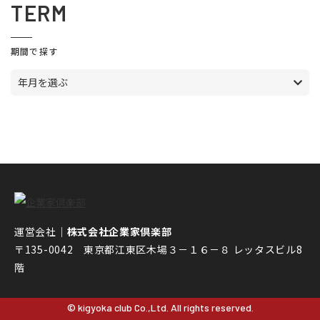
TERM
期間で探す
年月を選ぶ
運営会社｜
株式会社企業家倶楽部
〒135-0042 東京都江東区木場３－１６－８ レッタスビル8
階
© kigyoka club Co.,Ltd. All rights reserved.