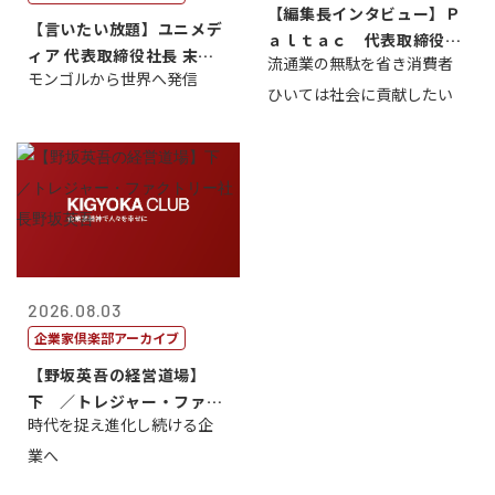
【編集長インタビュー】Ｐ
【言いたい放題】ユニメデ
ａｌｔａｃ 代表取締役会
ィア 代表取締役社長 末田
流通業の無駄を省き消費者
長三木田國夫
モンゴルから世界へ発信
真
ひいては社会に貢献したい
2026.08.03
企業家倶楽部アーカイブ
【野坂英吾の経営道場】
下 ／トレジャー・ファク
時代を捉え進化し続ける企
トリー社長野坂...
業へ