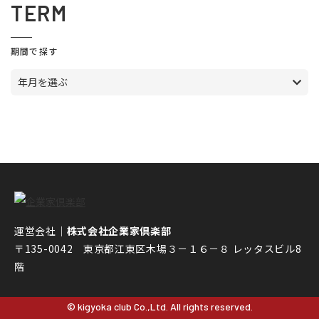
TERM
期間で探す
年月を選ぶ
運営会社｜
株式会社企業家倶楽部
〒135-0042 東京都江東区木場３－１６－８ レッタスビル8
階
© kigyoka club Co.,Ltd. All rights reserved.