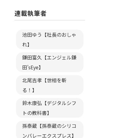
連載執筆者
池田ゆう【社長のおしゃ
れ】
鎌田富久【エンジェル鎌
田’sEye】
北尾吉孝【世相を斬
る！】
鈴木康弘【デジタルシフ
トの教科書】
孫泰蔵【孫泰蔵のシリコ
ンバレーエクスプレス】