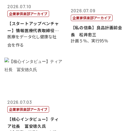
2026.07.10
2026.07.09
企業家倶楽部アーカイブ
企業家倶楽部アーカイブ
【スタートアップベンチャ
【私の信条】良品計画前会
ー】情報医療代表取締役
長 松井忠三
医療をデータ化し健康な社
原 聖吾
計画５％、実行95％
会を作る
2026.07.03
企業家倶楽部アーカイブ
【核心インタビュー】ティ
ア社長 冨安徳久氏