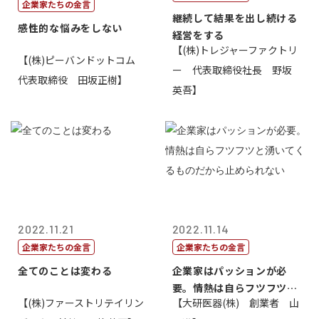
企業家たちの金言
継続して結果を出し続ける
感性的な悩みをしない
経営をする
【(株)トレジャーファクトリ
【(株)ピーバンドットコム
ー 代表取締役社長 野坂
代表取締役 田坂正樹】
英吾】
2022.11.21
2022.11.14
企業家たちの金言
企業家たちの金言
全てのことは変わる
企業家はパッションが必
要。情熱は自らフツフツと
【(株)ファーストリテイリン
【大研医器(株) 創業者 山
湧いてくるもの...