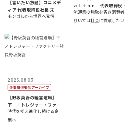
【言いたい放題】ユニメデ
ａｌｔａｃ 代表取締役会
ィア 代表取締役社長 末田
流通業の無駄を省き消費者
長三木田國夫
モンゴルから世界へ発信
真
ひいては社会に貢献したい
2026.08.03
企業家倶楽部アーカイブ
【野坂英吾の経営道場】
下 ／トレジャー・ファク
時代を捉え進化し続ける企
トリー社長野坂...
業へ