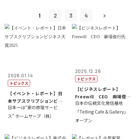
1
2
3
4
2025.12.26
2026.01.14
トピックス
トピックス
【ビジネスレポート】
【イベント・レポート】日
Freewill CEO 麻場俊行
本サブスクリプションビジ
日本の伝統文化発信基地
氏
日本一は“家の修理サービ
ネス大賞20...
「Telling Cafe & Gallery」
ス” ホームサーブ（株）
オープン