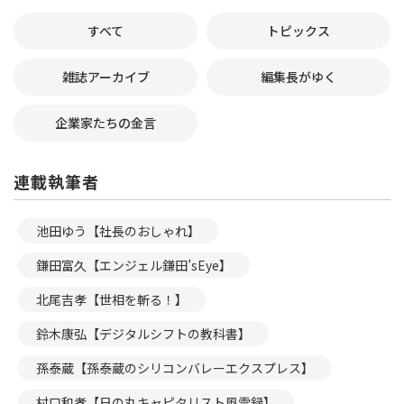
すべて
トピックス
雑誌アーカイブ
編集長がゆく
企業家たちの金言
連載執筆者
池田ゆう【社長のおしゃれ】
鎌田富久【エンジェル鎌田’sEye】
北尾吉孝【世相を斬る！】
鈴木康弘【デジタルシフトの教科書】
孫泰蔵【孫泰蔵のシリコンバレーエクスプレス】
村口和孝【日の丸キャピタリスト風雲録】