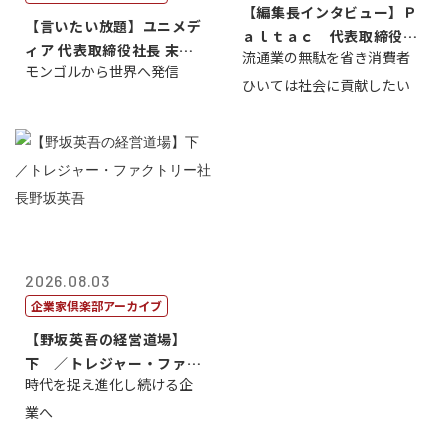
【編集長インタビュー】Ｐ
【言いたい放題】ユニメデ
ａｌｔａｃ 代表取締役会
ィア 代表取締役社長 末田
流通業の無駄を省き消費者
長三木田國夫
モンゴルから世界へ発信
真
ひいては社会に貢献したい
2026.08.03
企業家倶楽部アーカイブ
【野坂英吾の経営道場】
下 ／トレジャー・ファク
時代を捉え進化し続ける企
トリー社長野坂...
業へ