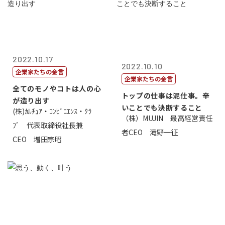
2022.10.17
2022.10.10
企業家たちの金言
企業家たちの金言
全てのモノやコトは人の心
トップの仕事は泥仕事。辛
が造り出す
いことでも決断すること
(株)ｶﾙﾁｭｱ・ｺﾝﾋﾞﾆｴﾝｽ・ｸﾗ
（株）MUJIN 最高経営責任
ﾌﾞ 代表取締役社長兼
者CEO 滝野一征
CEO 増田宗昭