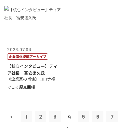
2026.07.03
企業家倶楽部アーカイブ
【核心インタビュー】ティ
ア社長 冨安徳久氏
《企業家の肖像》コロナ禍
でこそ原点回帰
1
2
3
4
5
6
7