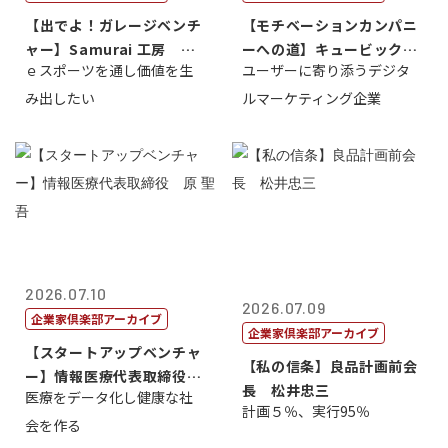
【出でよ！ガレージベンチ
【モチベーションカンパニ
ャー】Samurai 工房 代
ーへの道】キュービック代
ｅスポーツを通し価値を生
ユーザーに寄り添うデジタ
表取締...
表取締役CE...
み出したい
ルマーケティング企業
2026.07.10
2026.07.09
企業家倶楽部アーカイブ
企業家倶楽部アーカイブ
【スタートアップベンチャ
【私の信条】良品計画前会
ー】情報医療代表取締役
長 松井忠三
医療をデータ化し健康な社
原 聖吾
計画５％、実行95％
会を作る