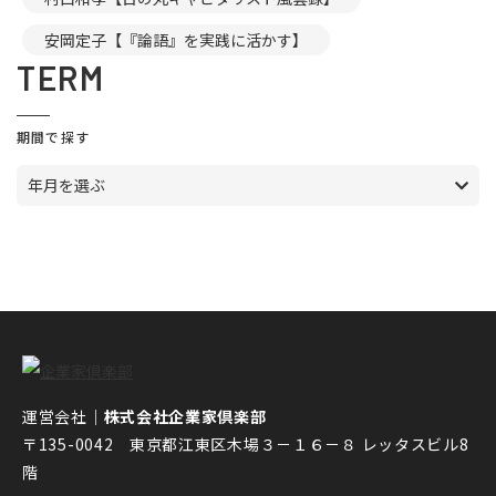
安岡定子【『論語』を実践に活かす】
TERM
期間で探す
年月を選ぶ
運営会社｜
株式会社企業家倶楽部
〒135-0042 東京都江東区木場３－１６－８ レッタスビル8
階