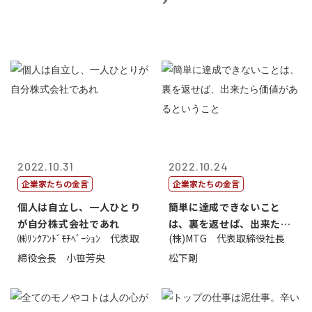
2022.10.31
2022.10.24
企業家たちの金言
企業家たちの金言
個人は自立し、一人ひとり
簡単に達成できないこと
が自分株式会社であれ
は、裏を返せば、出来たら
㈱ﾘﾝｸｱﾝﾄﾞﾓﾁﾍﾞｰｼｮﾝ 代表取
(株)MTG 代表取締役社長
価値があるとい...
締役会長 小笹芳央
松下剛