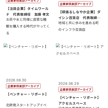
企業家倶楽部アーカイブ
企業家倶楽部アーカイブ
【注目企業】タイムワール
【頑張るしなやか企業】ダ
ド 代表取締役 加藤 孝文
イシン百貨店 代表取締役
お茶や水と同様に良質な睡
地域と共に歩みを進める町
社長 西山 ...
眠を購入する時代がやってく
のインフラ百貨店
る
2026.06.30
2026.06.29
企業家倶楽部アーカイブ
企業家倶楽部アーカイブ
【ベンチャー・リポート】
【ベンチャー・リポート】
アクセルスペース
北欧発スタートアップイベ