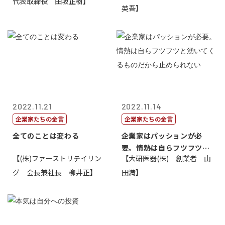
代表取締役 田坂正樹】
英吾】
2022.11.21
2022.11.14
企業家たちの金言
企業家たちの金言
全てのことは変わる
企業家はパッションが必
要。情熱は自らフツフツと
【(株)ファーストリテイリン
【大研医器(株) 創業者 山
湧いてくるもの...
グ 会長兼社長 柳井正】
田満】