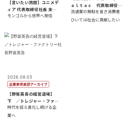
【言いたい放題】ユニメデ
ａｌｔａｃ 代表取締役会
ィア 代表取締役社長 末田
流通業の無駄を省き消費者
長三木田國夫
モンゴルから世界へ発信
真
ひいては社会に貢献したい
2026.08.03
企業家倶楽部アーカイブ
【野坂英吾の経営道場】
下 ／トレジャー・ファク
時代を捉え進化し続ける企
トリー社長野坂...
業へ