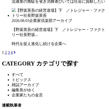
流通業の無駄を省き消費者ひいては社会に貢献したい
2026.08.03
企業家倶楽部アーカイブ
【野坂英吾の経営道場】下 ／トレジャー・ファクト
リー社長野坂...
時代を捉え進化し続ける企業へ
1
2
3
4
CATEGORY
カテゴリで探す
すべて
トピックス
雑誌アーカイブ
編集長がゆく
企業家たちの金言
連載執筆者