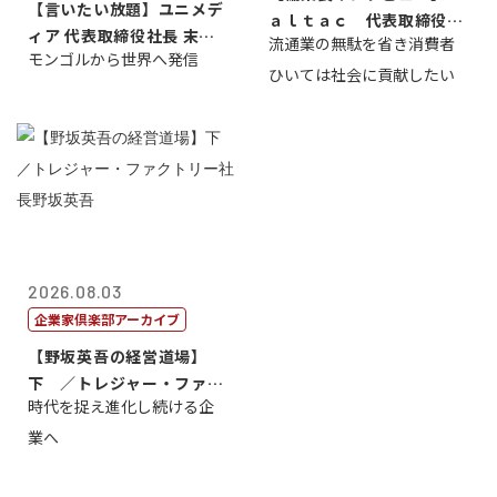
【言いたい放題】ユニメデ
ａｌｔａｃ 代表取締役会
ィア 代表取締役社長 末田
流通業の無駄を省き消費者
長三木田國夫
モンゴルから世界へ発信
真
ひいては社会に貢献したい
2026.08.03
企業家倶楽部アーカイブ
【野坂英吾の経営道場】
下 ／トレジャー・ファク
時代を捉え進化し続ける企
トリー社長野坂...
業へ