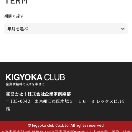
TERM
期間で探す
年月を選ぶ
運営会社｜
株式会社企業家倶楽部
〒135-0042 東京都江東区木場３－１６－８ レッタスビル8
階
© kigyoka club Co.,Ltd. All rights reserved.