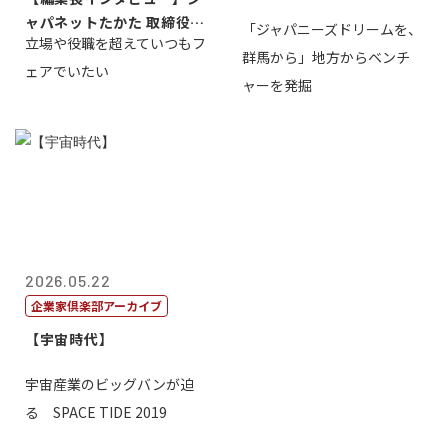
ャパネットたかた 取締役副
「ジャパニーズドリームを、
立場や役職を超えていつもフ
社長髙田旭...
群馬から」地方からベンチ
ェアでいたい
ャーを発掘
2026.05.22
企業家倶楽部アーカイブ
【宇宙時代】
宇宙産業のビッグバンが迫
る SPACE TIDE 2019