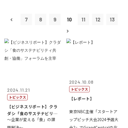
7
8
9
10
11
12
13
2024.10.08
トピックス
2024.11.21
トピックス
【レポート】
【ビジネスリポート】クラ
東京NBC主催「スタートア
ダシ「食のサステナビリテ
～企業が変える「食」の課
ップピッチ大会2024予選大
ィ共創・協働...
題解決～
会2」でGrandCentralの北