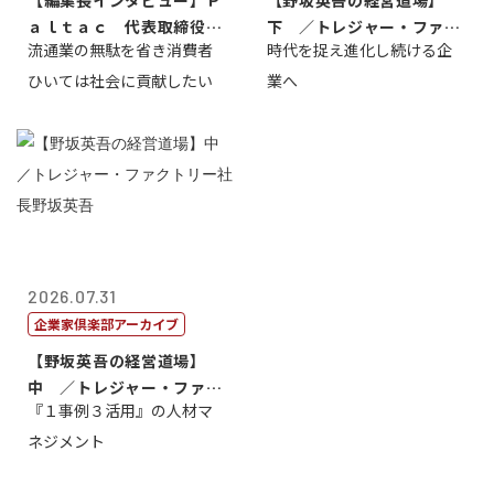
【編集長インタビュー】Ｐ
【野坂英吾の経営道場】
ａｌｔａｃ 代表取締役会
下 ／トレジャー・ファク
流通業の無駄を省き消費者
時代を捉え進化し続ける企
長三木田國夫
トリー社長野坂...
ひいては社会に貢献したい
業へ
2026.07.31
企業家倶楽部アーカイブ
【野坂英吾の経営道場】
中 ／トレジャー・ファク
『１事例３活用』の人材マ
トリー社長野坂...
ネジメント