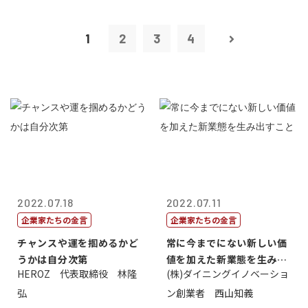
1
2
3
4
2022.07.18
2022.07.11
企業家たちの金言
企業家たちの金言
チャンスや運を掴めるかど
常に今までにない新しい価
うかは自分次第
値を加えた新業態を生み出
HEROZ 代表取締役 林隆
(株)ダイニングイノベーショ
すこと
弘
ン創業者 西山知義