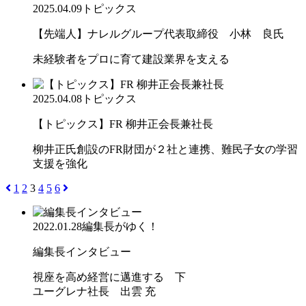
2025.04.09
トピックス
【先端人】ナレルグループ代表取締役 小林 良氏
未経験者をプロに育て建設業界を支える
2025.04.08
トピックス
【トピックス】FR 柳井正会長兼社長
柳井正氏創設のFR財団が２社と連携、難民子女の学習
支援を強化
1
2
3
4
5
6
2022.01.28
編集長がゆく！
編集長インタビュー
視座を高め経営に邁進する 下
ユーグレナ社長 出雲 充