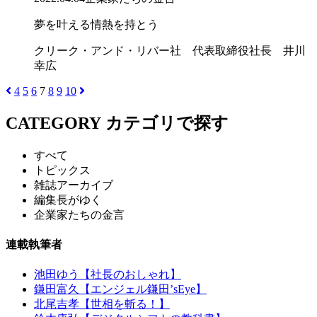
夢を叶える情熱を持とう
クリーク・アンド・リバー社 代表取締役社長 井川
幸広
4
5
6
7
8
9
10
CATEGORY
カテゴリで探す
すべて
トピックス
雑誌アーカイブ
編集長がゆく
企業家たちの金言
連載執筆者
池田ゆう【社長のおしゃれ】
鎌田富久【エンジェル鎌田’sEye】
北尾吉孝【世相を斬る！】