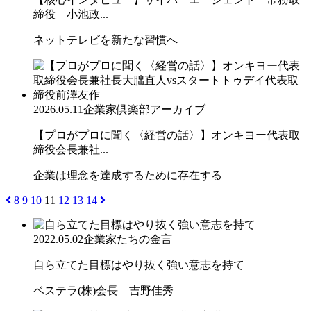
締役 小池政...
ネットテレビを新たな習慣へ
2026.05.11
企業家倶楽部アーカイブ
【プロがプロに聞く〈経営の話〉】オンキヨー代表取
締役会長兼社...
企業は理念を達成するために存在する
8
9
10
11
12
13
14
2022.05.02
企業家たちの金言
自ら立てた目標はやり抜く強い意志を持て
ベステラ(株)会長 吉野佳秀