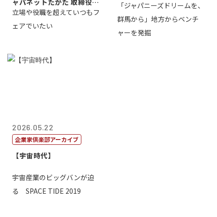
ャパネットたかた 取締役副
「ジャパニーズドリームを、
立場や役職を超えていつもフ
社長髙田旭...
群馬から」地方からベンチ
ェアでいたい
ャーを発掘
2026.05.22
企業家倶楽部アーカイブ
【宇宙時代】
宇宙産業のビッグバンが迫
る SPACE TIDE 2019