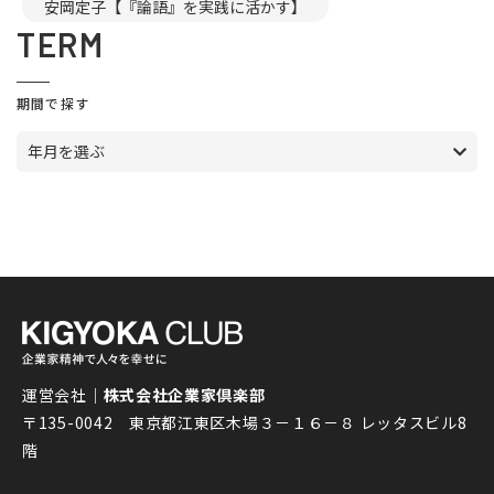
安岡定子【『論語』を実践に活かす】
TERM
期間で探す
年月を選ぶ
運営会社｜
株式会社企業家倶楽部
〒135-0042 東京都江東区木場３－１６－８ レッタスビル8
階