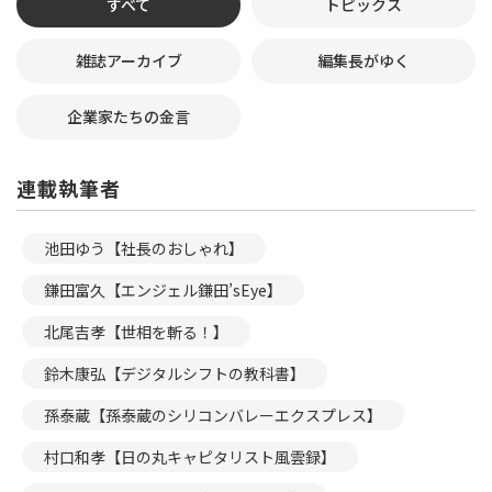
すべて
トピックス
雑誌アーカイブ
編集長がゆく
企業家たちの金言
連載執筆者
池田ゆう【社長のおしゃれ】
鎌田富久【エンジェル鎌田’sEye】
北尾吉孝【世相を斬る！】
鈴木康弘【デジタルシフトの教科書】
孫泰蔵【孫泰蔵のシリコンバレーエクスプレス】
村口和孝【日の丸キャピタリスト風雲録】