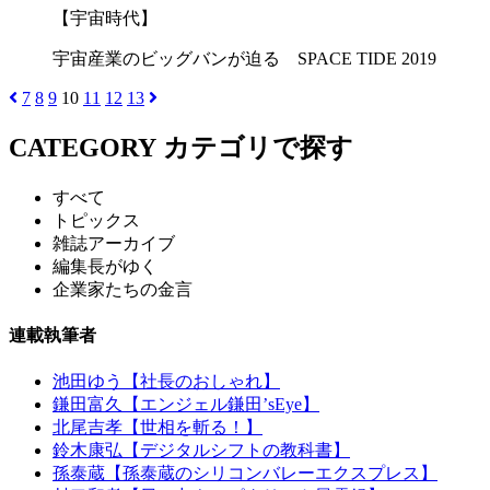
【宇宙時代】
宇宙産業のビッグバンが迫る SPACE TIDE 2019
7
8
9
10
11
12
13
CATEGORY
カテゴリで探す
すべて
トピックス
雑誌アーカイブ
編集長がゆく
企業家たちの金言
連載執筆者
池田ゆう【社長のおしゃれ】
鎌田富久【エンジェル鎌田’sEye】
北尾吉孝【世相を斬る！】
鈴木康弘【デジタルシフトの教科書】
孫泰蔵【孫泰蔵のシリコンバレーエクスプレス】