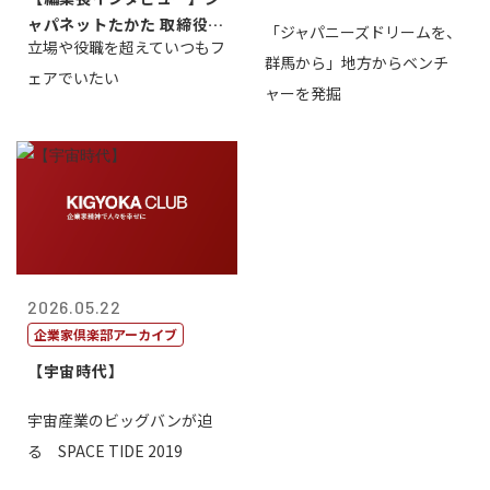
ャパネットたかた 取締役副
「ジャパニーズドリームを、
立場や役職を超えていつもフ
社長髙田旭...
群馬から」地方からベンチ
ェアでいたい
ャーを発掘
2026.05.22
企業家倶楽部アーカイブ
【宇宙時代】
宇宙産業のビッグバンが迫
る SPACE TIDE 2019