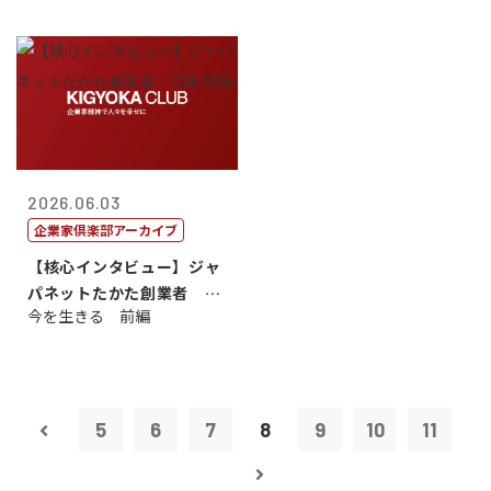
2026.06.03
企業家倶楽部アーカイブ
【核心インタビュー】ジャ
パネットたかた創業者 髙
今を生きる 前編
田 明氏
5
6
7
8
9
10
11