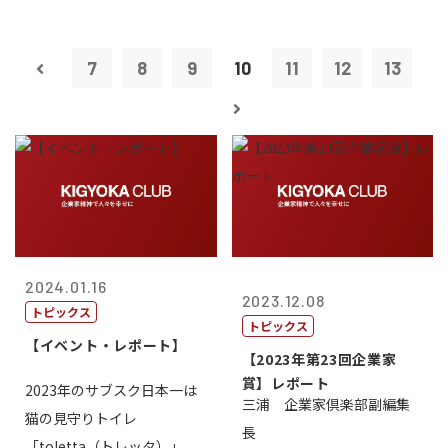
7
8
9
10
11
12
13
2024.01.16
2023.12.08
トピックス
トピックス
【イベント・レポート】
【2023年第23回企業家
賞】レポート
2023年のサブスク日本一は
三浦 企業家倶楽部副編集
猫の見守りトイレ
長
「toletta（トレッタ）」