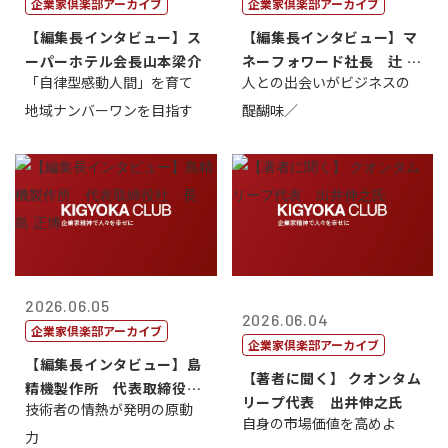
企業家倶楽部アーカイブ
企業家倶楽部アーカイブ
【編集長インタビュー】ス
【編集長インタビュー】マ
ーパーホテル会長山本梁介
ネーフォワード社長 辻 庸
「自律型感動人間」を育て
人との出会いがビジネスの
介
地域ナンバーワンを目指す
醍醐味／
2026.06.05
2026.06.04
企業家倶楽部アーカイブ
企業家倶楽部アーカイブ
【編集長インタビュー】島
【著者に聞く】 クオンタム
精機製作所 代表取締役
リープ代表 出井伸之氏
技術者の情熱が発明の原動
社 長 島 正...
自身の市場価値を高めよ
力