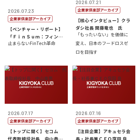
2026.07.21
企業家倶楽部アーカイブ
2026.07.23
企業家倶楽部アーカイブ
【核心インタビュー】クラ
ダシ社長 関藤竜也 氏
【ベンチャー・リポート】
「もったいない」を価値に
「ＦｉｎＳｕｍ：フィンテ
止まらないFinTech革命
変え、日本のフードロスゼ
ック・サミッ...
ロを目指す
2026.07.17
2026.07.16
企業家倶楽部アーカイブ
企業家倶楽部アーカイブ
【トップに聞く】セコム
【注目企業】アキュセラ会
代表取締役社長 中山泰
長・社長兼ＣＥＯ窪田 良