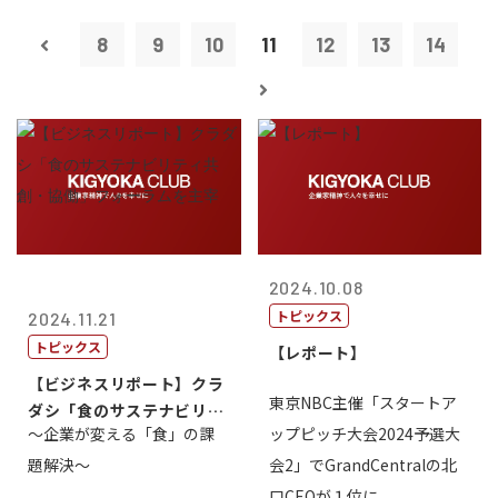
8
9
10
11
12
13
14
2024.10.08
トピックス
2024.11.21
トピックス
【レポート】
【ビジネスリポート】クラ
東京NBC主催「スタートア
ダシ「食のサステナビリテ
～企業が変える「食」の課
ップピッチ大会2024予選大
ィ共創・協働...
題解決～
会2」でGrandCentralの北
口CEOが１位に