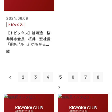
2024.06.09
トピックス
【トピックス】旭酒造 桜
井博志会長 桜井一宏社長
「獺祭ブルー」がNYから上
陸
2
3
4
5
6
7
8