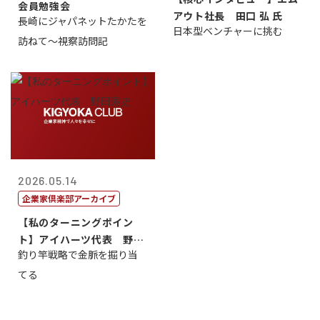
会員勉強会
アウト社長 田口 弘 氏
長崎にジャパネットたかたを
日本型ベンチャーに挑む
訪ねて～視察訪問記
2026.05.14
企業家倶楽部アーカイブ
【私のターニングポイン
ト】アイハーツ代表 野田
釣り竿戦略で金脈を掘り当
憲史
てる