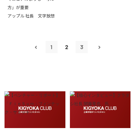
方」が重要
アップル 社長 文字放想
1
2
3