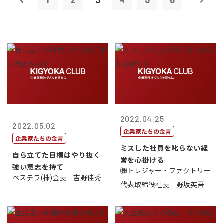
1
2
3
4
5
6
2022.04.25
2022.05.02
企業家たちの金言
企業家たちの金言
ミスした社員を叱らない経
自ら立てた目標はやり抜く
営を心掛ける
強い意志を持て
㈱トレジャー・ファクトリー
ベステラ(株)会長 吉野佳秀
代表取締役社長 野坂英吾