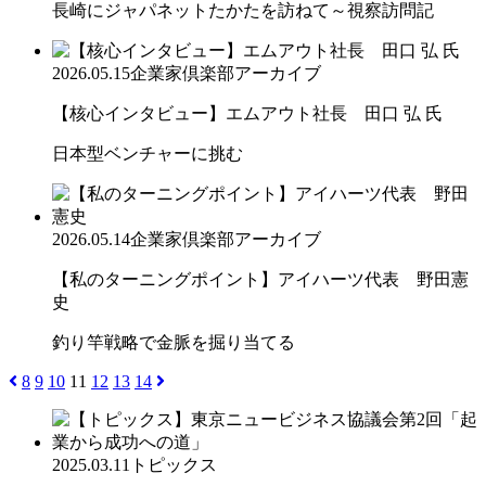
長崎にジャパネットたかたを訪ねて～視察訪問記
2026.05.15
企業家倶楽部アーカイブ
【核心インタビュー】エムアウト社長 田口 弘 氏
日本型ベンチャーに挑む
2026.05.14
企業家倶楽部アーカイブ
【私のターニングポイント】アイハーツ代表 野田憲
史
釣り竿戦略で金脈を掘り当てる
8
9
10
11
12
13
14
2025.03.11
トピックス