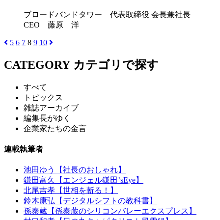
ブロードバンドタワー 代表取締役 会長兼社長
CEO 藤原 洋
5
6
7
8
9
10
CATEGORY
カテゴリで探す
すべて
トピックス
雑誌アーカイブ
編集長がゆく
企業家たちの金言
連載執筆者
池田ゆう【社長のおしゃれ】
鎌田富久【エンジェル鎌田’sEye】
北尾吉孝【世相を斬る！】
鈴木康弘【デジタルシフトの教科書】
孫泰蔵【孫泰蔵のシリコンバレーエクスプレス】