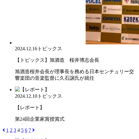
2024.12.16
トピックス
【トピックス】旭酒造 桜井博志会長
旭酒造桜井会長が理事長を務める日本センチュリー交
響楽団の音楽監督に久石譲氏が就任
2024.12.10
トピックス
【レポート】
第24回企業家賞授賞式
1
2
3
4
5
6
7