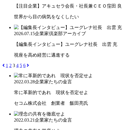
【注目企業】アキュセラ会長・社長兼ＣＥＯ窪田 良
世界から目の病気をなくしたい
2026.07.15
企業家倶楽部アーカイブ
【編集長インタビュー】ユーグレナ社長 出雲 充
視座を高め経営に邁進する
1
2
3
4
5
6
2022.03.28
企業家たちの金言
常に革新的であれ 現状を否定せよ
セコム株式会社 創業者 飯田亮氏
2022.03.21
企業家たちの金言