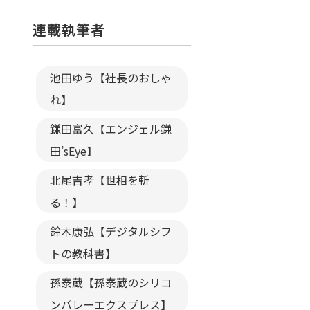
連載執筆者
池田ゆう【社長のおしゃ
れ】
鎌田富久【エンジェル鎌
田’sEye】
北尾吉孝【世相を斬
る！】
鈴木康弘【デジタルシフ
トの教科書】
孫泰蔵【孫泰蔵のシリコ
ンバレーエクスプレス】