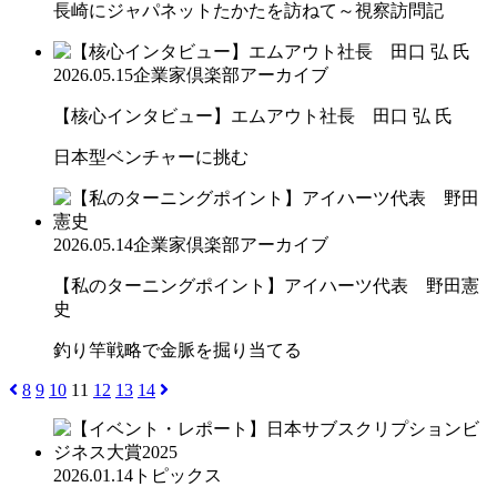
長崎にジャパネットたかたを訪ねて～視察訪問記
2026.05.15
企業家倶楽部アーカイブ
【核心インタビュー】エムアウト社長 田口 弘 氏
日本型ベンチャーに挑む
2026.05.14
企業家倶楽部アーカイブ
【私のターニングポイント】アイハーツ代表 野田憲
史
釣り竿戦略で金脈を掘り当てる
8
9
10
11
12
13
14
2026.01.14
トピックス