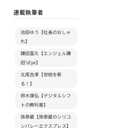
連載執筆者
池田ゆう【社長のおしゃ
れ】
鎌田富久【エンジェル鎌
田’sEye】
北尾吉孝【世相を斬
る！】
鈴木康弘【デジタルシフ
トの教科書】
孫泰蔵【孫泰蔵のシリコ
ンバレーエクスプレス】