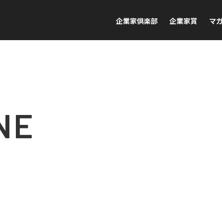
企業家倶楽部
企業家賞
マ
NE