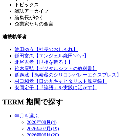
トピックス
雑誌アーカイブ
編集長がゆく
企業家たちの金言
連載執筆者
池田ゆう【社長のおしゃれ】
鎌田富久【エンジェル鎌田’sEye】
北尾吉孝【世相を斬る！】
鈴木康弘【デジタルシフトの教科書】
孫泰蔵【孫泰蔵のシリコンバレーエクスプレス】
村口和孝【日の丸キャピタリスト風雲録】
安岡定子【『論語』を実践に活かす】
TERM
期間で探す
年月を選ぶ
2026年08月(4)
2026年07月(19)
2026年06月(20)