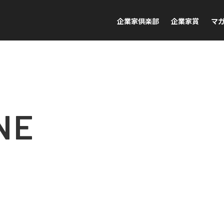
企業家倶楽部
企業家賞
マ
NE