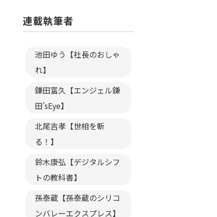
連載執筆者
池田ゆう【社長のおしゃ
れ】
鎌田富久【エンジェル鎌
田’sEye】
北尾吉孝【世相を斬
る！】
鈴木康弘【デジタルシフ
トの教科書】
孫泰蔵【孫泰蔵のシリコ
ンバレーエクスプレス】