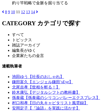
釣り竿戦略で金脈を掘り当てる
8
9
10
11
12
13
14
CATEGORY
カテゴリで探す
すべて
トピックス
雑誌アーカイブ
編集長がゆく
企業家たちの金言
連載執筆者
池田ゆう【社長のおしゃれ】
鎌田富久【エンジェル鎌田’sEye】
北尾吉孝【世相を斬る！】
鈴木康弘【デジタルシフトの教科書】
孫泰蔵【孫泰蔵のシリコンバレーエクスプレス】
村口和孝【日の丸キャピタリスト風雲録】
安岡定子【『論語』を実践に活かす】