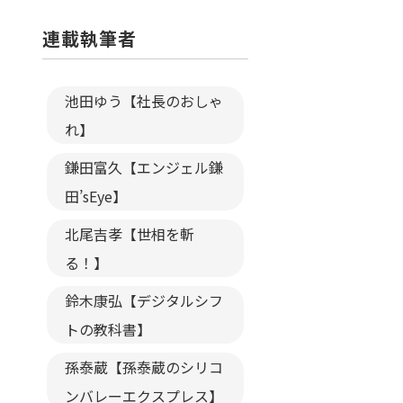
連載執筆者
池田ゆう【社長のおしゃ
れ】
鎌田富久【エンジェル鎌
田’sEye】
北尾吉孝【世相を斬
る！】
鈴木康弘【デジタルシフ
トの教科書】
孫泰蔵【孫泰蔵のシリコ
ンバレーエクスプレス】