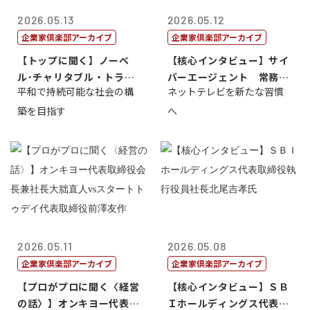
2026.05.13
2026.05.12
企業家倶楽部アーカイブ
企業家倶楽部アーカイブ
【トップに聞く】ノーベ
【核心インタビュー】サイ
ル･チャリタブル・トラス
バーエージェント 常務取
平和で持続可能な社会の構
ネットテレビを新たな習慣
ト財団会長 マ...
締役 小池政...
築を目指す
へ
2026.05.11
2026.05.08
企業家倶楽部アーカイブ
企業家倶楽部アーカイブ
【プロがプロに聞く〈経営
【核心インタビュー】ＳＢ
の話〉】オンキヨー代表取
Ｉホールディングス代表取