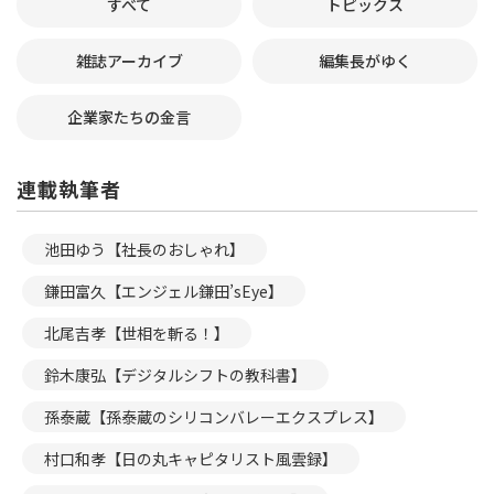
すべて
トピックス
雑誌アーカイブ
編集長がゆく
企業家たちの金言
連載執筆者
池田ゆう【社長のおしゃれ】
鎌田富久【エンジェル鎌田’sEye】
北尾吉孝【世相を斬る！】
鈴木康弘【デジタルシフトの教科書】
孫泰蔵【孫泰蔵のシリコンバレーエクスプレス】
村口和孝【日の丸キャピタリスト風雲録】