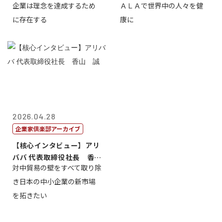
企業は理念を達成するため
ＡＬＡで世界中の人々を健
締役会長兼社...
締役執行役員...
に存在する
康に
2026.04.28
企業家倶楽部アーカイブ
【核心インタビュー】アリ
ババ 代表取締役社長 香
対中貿易の壁をすべて取り除
山 誠
き日本の中小企業の新市場
を拓きたい