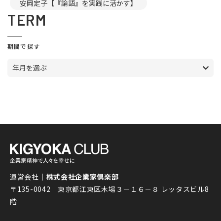
安岡定子【『論語』を実践に活かす】
TERM
期間で探す
年月を選ぶ
運営会社｜
株式会社企業家倶楽部
〒135-0042 東京都江東区木場３－１６－８ レッタスビル8
階