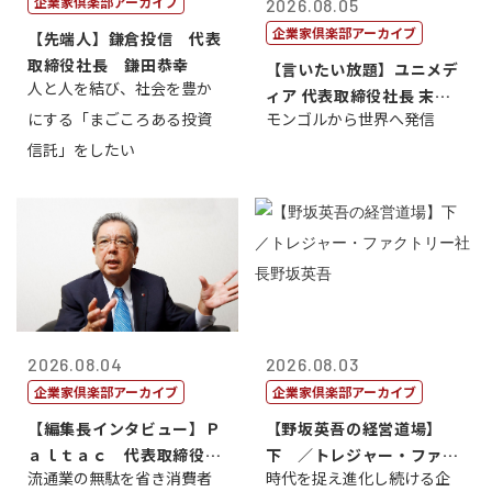
企業家倶楽部アーカイブ
2026.08.05
企業家倶楽部アーカイブ
【先端人】鎌倉投信 代表
取締役社長 鎌田恭幸
【言いたい放題】ユニメデ
人と人を結び、社会を豊か
ィア 代表取締役社長 末田
にする「まごころある投資
モンゴルから世界へ発信
真
信託」をしたい
2026.08.04
2026.08.03
企業家倶楽部アーカイブ
企業家倶楽部アーカイブ
【編集長インタビュー】Ｐ
【野坂英吾の経営道場】
ａｌｔａｃ 代表取締役会
下 ／トレジャー・ファク
流通業の無駄を省き消費者
時代を捉え進化し続ける企
長三木田國夫
トリー社長野坂...