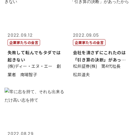
2022.09.12
2022.09.05
企業家たちの金言
企業家たちの金言
失敗して転んでもタダでは
会社を潰さずにこれたのは
起きない
「引き算の決断」があった
(株)ディー・エヌ・エー 創
松井証券(株) 第4代社長
から
業者 南場智子
松井道夫
2022.08.29