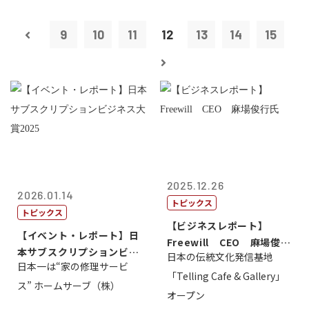
9
10
11
12
13
14
15
2025.12.26
2026.01.14
トピックス
トピックス
【ビジネスレポート】
【イベント・レポート】日
Freewill CEO 麻場俊行
本サブスクリプションビジ
日本の伝統文化発信基地
氏
日本一は“家の修理サービ
ネス大賞20...
「Telling Cafe & Gallery」
ス” ホームサーブ（株）
オープン