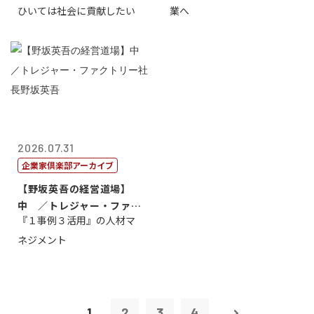
ひいては社会に貢献したい
業へ
2026.07.31
企業家倶楽部アーカイブ
【野坂英吾の経営道場】
中 ／トレジャー・ファク
『１事例３活用』の人材マ
トリー社長野坂...
ネジメント
1
2
3
4