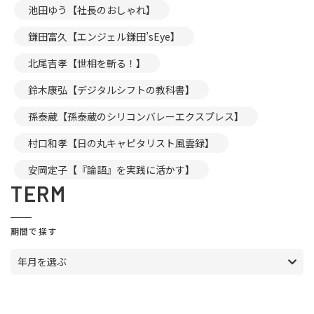
池田ゆう【社長のおしゃれ】
鎌田富久【エンジェル鎌田’sEye】
北尾吉孝【世相を斬る！】
鈴木康弘【デジタルシフトの教科書】
孫泰蔵【孫泰蔵のシリコンバレーエクスプレス】
村口和孝【日の丸キャピタリスト風雲録】
安岡定子【『論語』を実践に活かす】
TERM
期間で探す
年月を選ぶ