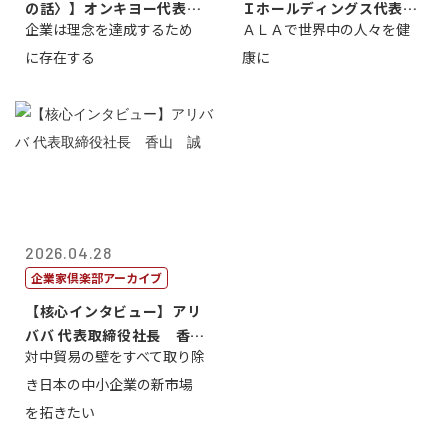
の話〉】オンキヨー代表取
Ｉホールディングス代表取
企業は理念を達成するため
ＡＬＡで世界中の人々を健
締役会長兼社...
締役執行役員...
に存在する
康に
2026.04.28
企業家倶楽部アーカイブ
【核心インタビュー】アリ
ババ 代表取締役社長 香
対中貿易の壁をすべて取り除
山 誠
き日本の中小企業の新市場
を拓きたい