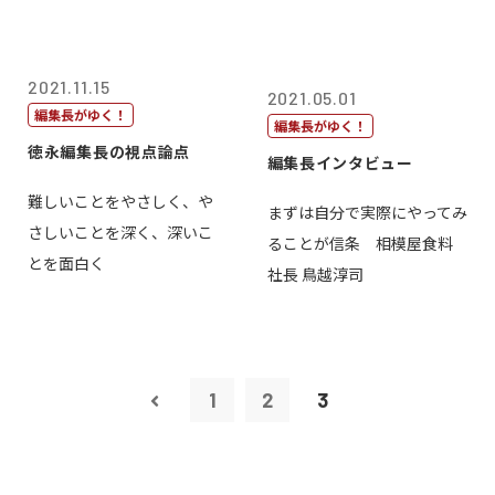
2021.11.15
2021.05.01
編集長がゆく！
編集長がゆく！
徳永編集長の視点論点
編集長インタビュー
難しいことをやさしく、や
まずは自分で実際にやってみ
さしいことを深く、深いこ
ることが信条 相模屋食料
とを面白く
社長 鳥越淳司
1
2
3