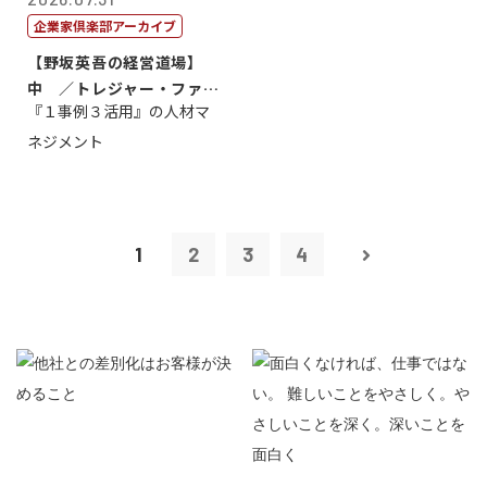
企業家倶楽部アーカイブ
【野坂英吾の経営道場】
中 ／トレジャー・ファク
『１事例３活用』の人材マ
トリー社長野坂...
ネジメント
1
2
3
4