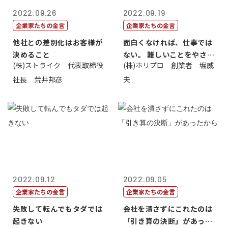
2022.09.26
2022.09.19
企業家たちの金言
企業家たちの金言
他社との差別化はお客様が
面白くなければ、仕事では
決めること
ない。 難しいことをやさし
(株)ストライク 代表取締役
(株)ホリプロ 創業者 堀威
く。やさし...
社長 荒井邦彦
夫
2022.09.12
2022.09.05
企業家たちの金言
企業家たちの金言
失敗して転んでもタダでは
会社を潰さずにこれたのは
起きない
「引き算の決断」があった