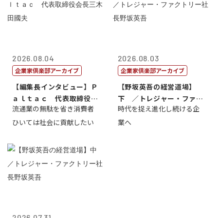
2026.08.04
2026.08.03
企業家倶楽部アーカイブ
企業家倶楽部アーカイブ
【編集長インタビュー】Ｐ
【野坂英吾の経営道場】
ａｌｔａｃ 代表取締役会
下 ／トレジャー・ファク
流通業の無駄を省き消費者
時代を捉え進化し続ける企
長三木田國夫
トリー社長野坂...
ひいては社会に貢献したい
業へ
2026.07.31