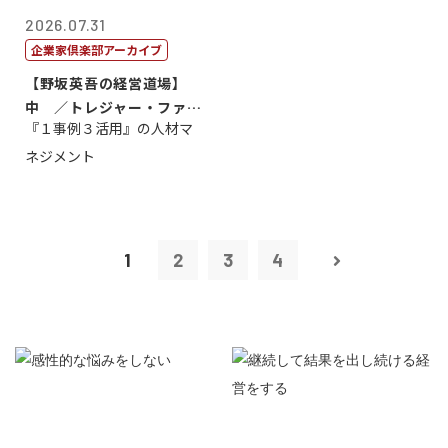
2026.07.31
企業家倶楽部アーカイブ
【野坂英吾の経営道場】
中 ／トレジャー・ファク
『１事例３活用』の人材マ
トリー社長野坂...
ネジメント
1
2
3
4