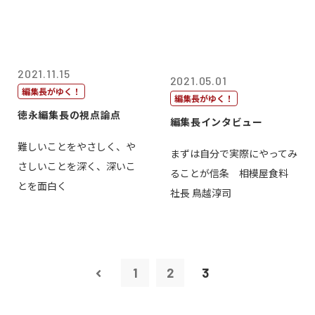
2021.11.15
2021.05.01
編集長がゆく！
編集長がゆく！
徳永編集長の視点論点
編集長インタビュー
難しいことをやさしく、や
まずは自分で実際にやってみ
さしいことを深く、深いこ
ることが信条 相模屋食料
とを面白く
社長 鳥越淳司
1
2
3