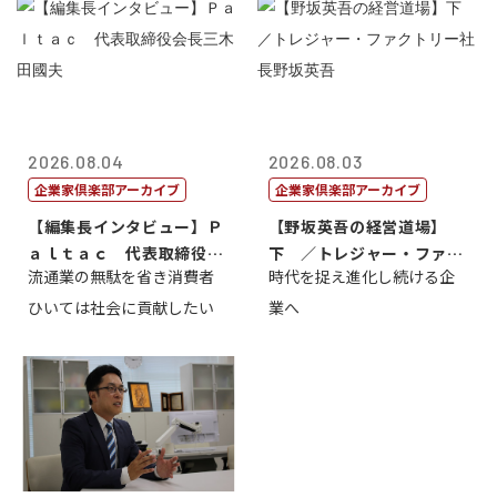
2026.08.04
2026.08.03
企業家倶楽部アーカイブ
企業家倶楽部アーカイブ
【編集長インタビュー】Ｐ
【野坂英吾の経営道場】
ａｌｔａｃ 代表取締役会
下 ／トレジャー・ファク
流通業の無駄を省き消費者
時代を捉え進化し続ける企
長三木田國夫
トリー社長野坂...
ひいては社会に貢献したい
業へ