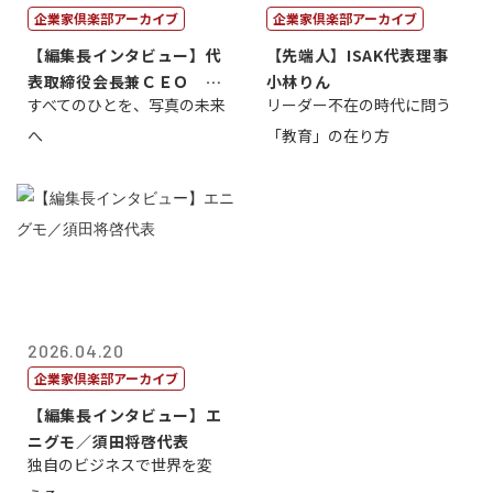
企業家倶楽部アーカイブ
企業家倶楽部アーカイブ
【編集長インタビュー】代
【先端人】ISAK代表理事
表取締役会長兼ＣＥＯ 北
小林りん
すべてのひとを、写真の未来
リーダー不在の時代に問う
村正志
へ
「教育」の在り方
2026.04.20
企業家倶楽部アーカイブ
【編集長インタビュー】エ
ニグモ／須田将啓代表
独自のビジネスで世界を変