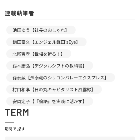
連載執筆者
池田ゆう【社長のおしゃれ】
鎌田富久【エンジェル鎌田’sEye】
北尾吉孝【世相を斬る！】
鈴木康弘【デジタルシフトの教科書】
孫泰蔵【孫泰蔵のシリコンバレーエクスプレス】
村口和孝【日の丸キャピタリスト風雲録】
安岡定子【『論語』を実践に活かす】
TERM
期間で探す