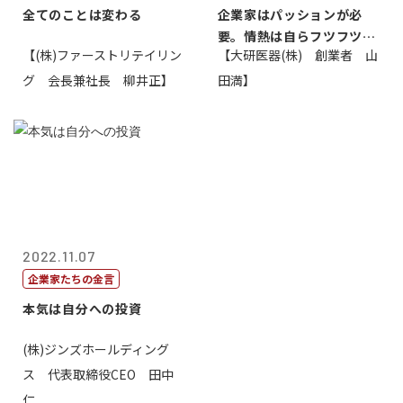
全てのことは変わる
企業家はパッションが必
要。情熱は自らフツフツと
【(株)ファーストリテイリン
【大研医器(株) 創業者 山
湧いてくるもの...
グ 会長兼社長 柳井正】
田満】
2022.11.07
企業家たちの金言
本気は自分への投資
(株)ジンズホールディング
ス 代表取締役CEO 田中
仁