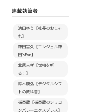
連載執筆者
池田ゆう【社長のおしゃ
れ】
鎌田富久【エンジェル鎌
田’sEye】
北尾吉孝【世相を斬
る！】
鈴木康弘【デジタルシフ
トの教科書】
孫泰蔵【孫泰蔵のシリコ
ンバレーエクスプレス】