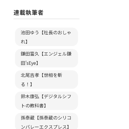
連載執筆者
池田ゆう【社長のおしゃ
れ】
鎌田富久【エンジェル鎌
田’sEye】
北尾吉孝【世相を斬
る！】
鈴木康弘【デジタルシフ
トの教科書】
孫泰蔵【孫泰蔵のシリコ
ンバレーエクスプレス】