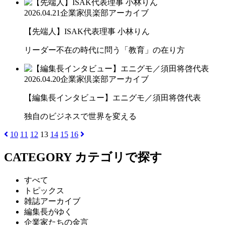
2026.04.21
企業家倶楽部アーカイブ
【先端人】ISAK代表理事 小林りん
リーダー不在の時代に問う「教育」の在り方
2026.04.20
企業家倶楽部アーカイブ
【編集長インタビュー】エニグモ／須田将啓代表
独自のビジネスで世界を変える
10
11
12
13
14
15
16
CATEGORY
カテゴリで探す
すべて
トピックス
雑誌アーカイブ
編集長がゆく
企業家たちの金言