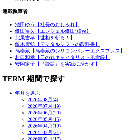
連載執筆者
池田ゆう【社長のおしゃれ】
鎌田富久【エンジェル鎌田’sEye】
北尾吉孝【世相を斬る！】
鈴木康弘【デジタルシフトの教科書】
孫泰蔵【孫泰蔵のシリコンバレーエクスプレス】
村口和孝【日の丸キャピタリスト風雲録】
安岡定子【『論語』を実践に活かす】
TERM
期間で探す
年月を選ぶ
2026年08月(4)
2026年07月(19)
2026年06月(20)
2026年05月(15)
2026年04月(19)
2026年03月(21)
2026年02月(17)