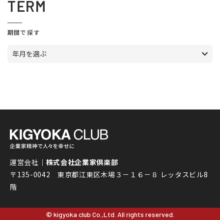
TERM
期間で探す
年月を選ぶ
運営会社｜
株式会社企業家倶楽部
〒135-0042 東京都江東区木場３－１６－８ レッタスビル8
階
© kigyoka club Co.,Ltd. All rights reserved.