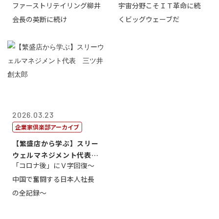
ファーストリテイリング柳井
宇宙分野こそＩＴ革命に続
会長の英断に続け
くビッグウェーブだ
2026.03.23
企業家倶楽部アーカイブ
【繁盛店から学ぶ】スリー
ウェルマネジメント代表
「コロナ後」にＶ字回復～
三ツ井創太郎
中国で奮闘する日本人社長
の全記録～