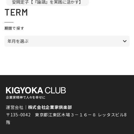
安岡定子【『論語』を実践に活かす】
TERM
期間で探す
年月を選ぶ
運営会社｜
株式会社企業家倶楽部
〒135-0042 東京都江東区木場３－１６－８ レッタスビル8
階