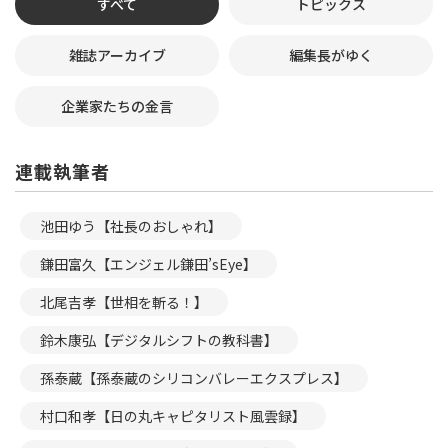
すべて
トピックス
雑誌アーカイブ
編集長がゆく
企業家たちの金言
連載執筆者
池田ゆう【社長のおしゃれ】
鎌田富久【エンジェル鎌田’sEye】
北尾吉孝【世相を斬る！】
鈴木康弘【デジタルシフトの教科書】
孫泰蔵【孫泰蔵のシリコンバレーエクスプレス】
村口和孝【日の丸キャピタリスト風雲録】