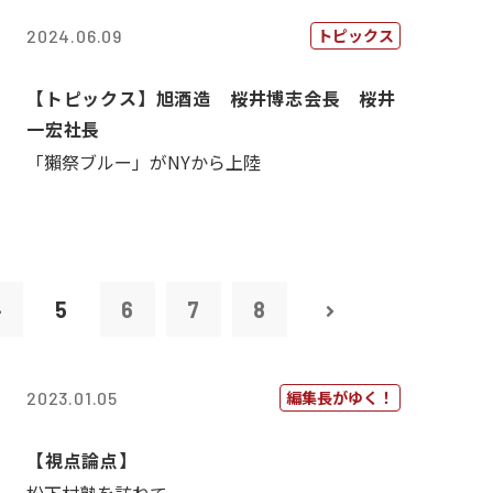
トピックス
2024.06.09
【トピックス】旭酒造 桜井博志会長 桜井
一宏社長
「獺祭ブルー」がNYから上陸
4
5
6
7
8
編集長がゆく！
2023.01.05
【視点論点】