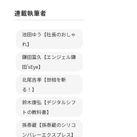
連載執筆者
池田ゆう【社長のおしゃ
れ】
鎌田富久【エンジェル鎌
田’sEye】
北尾吉孝【世相を斬
る！】
鈴木康弘【デジタルシフ
トの教科書】
孫泰蔵【孫泰蔵のシリコ
ンバレーエクスプレス】