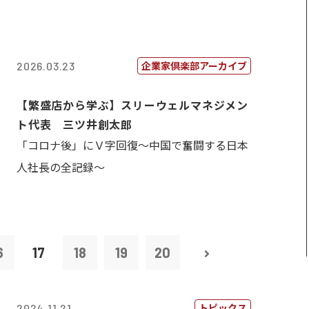
企業家倶楽部アーカイブ
2026.03.23
【繁盛店から学ぶ】スリーウェルマネジメン
ト代表 三ツ井創太郎
「コロナ後」にＶ字回復～中国で奮闘する日本
人社長の全記録～
6
17
18
19
20
トピックス
2024.11.21