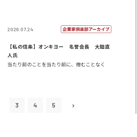
企業家倶楽部アーカイブ
2026.07.24
【私の信条】オンキヨー 名誉会長 大朏直
人氏
当たり前のことを当たり前に、倦むことなく
2
3
4
5