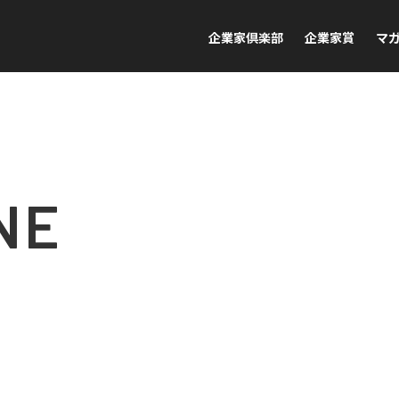
企業家倶楽部
企業家賞
マ
NE