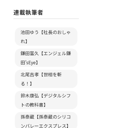
連載執筆者
池田ゆう【社長のおしゃ
れ】
鎌田富久【エンジェル鎌
田’sEye】
北尾吉孝【世相を斬
る！】
鈴木康弘【デジタルシフ
トの教科書】
孫泰蔵【孫泰蔵のシリコ
ンバレーエクスプレス】