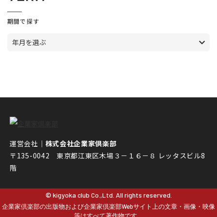
期間で探す
年月を選ぶ
運営会社｜
株式会社企業家倶楽部
〒135-0042 東京都江東区木場３－１６－８ レッタスビル8
階
© kigyoka club Co.,Ltd. All rights reserved.
企業家倶楽部の出版物および企業家倶楽部Webサイト上の文章・画像・映像
等はすべて著作物です。