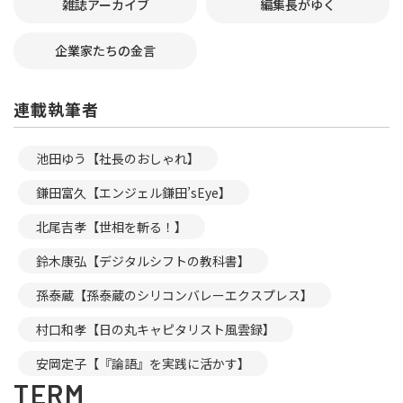
雑誌アーカイブ
編集長がゆく
企業家たちの金言
連載執筆者
池田ゆう【社長のおしゃれ】
鎌田富久【エンジェル鎌田’sEye】
北尾吉孝【世相を斬る！】
鈴木康弘【デジタルシフトの教科書】
孫泰蔵【孫泰蔵のシリコンバレーエクスプレス】
村口和孝【日の丸キャピタリスト風雲録】
安岡定子【『論語』を実践に活かす】
TERM