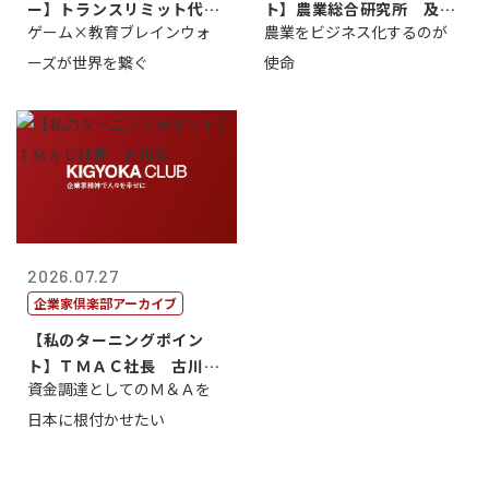
ー】トランスリミット代表
ト】農業総合研究所 及川
ゲーム×教育ブレインウォ
農業をビジネス化するのが
取締役社長 ...
智正
ーズが世界を繋ぐ
使命
2026.07.27
企業家倶楽部アーカイブ
【私のターニングポイン
ト】ＴＭＡＣ社長 古川英
資金調達としてのＭ＆Ａを
一
日本に根付かせたい