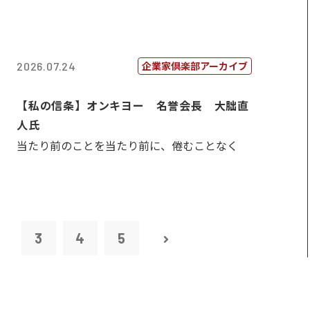
企業家倶楽部アーカイブ
2026.07.24
【私の信条】オンキヨー 名誉会長 大朏直
人氏
当たり前のことを当たり前に、倦むことなく
2
3
4
5