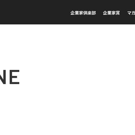
企業家倶楽部
企業家賞
マ
NE