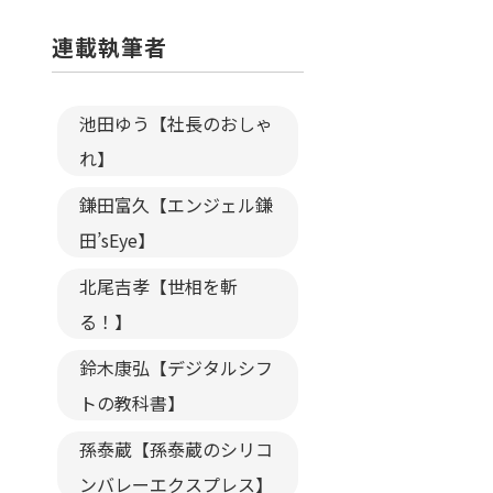
連載執筆者
池田ゆう【社長のおしゃ
れ】
鎌田富久【エンジェル鎌
田’sEye】
北尾吉孝【世相を斬
る！】
鈴木康弘【デジタルシフ
トの教科書】
孫泰蔵【孫泰蔵のシリコ
ンバレーエクスプレス】