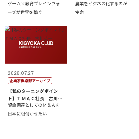
ゲーム×教育ブレインウォ
農業をビジネス化するのが
取締役社長 ...
智正
ーズが世界を繋ぐ
使命
2026.07.27
企業家倶楽部アーカイブ
【私のターニングポイン
ト】ＴＭＡＣ社長 古川英
資金調達としてのＭ＆Ａを
一
日本に根付かせたい