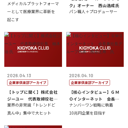
メディカルプラットフォーマ
締役社長兼C...
ク」オーナー 西山逸成氏
ーとして医療業界に革新を
パン職人＋プロデューサー
起こす
2026.04.13
2026.04.10
企業家倶楽部アーカイブ
企業家倶楽部アーカイブ
【トップに聞く】株式会社
【核心インタビュー】ＧＭ
ジーユー 代表取締役社
Ｏインターネット 会長兼
業界の非常識「トレンドど
ナンバーワン戦略に執着
長 柚木 治 ...
社長グループ...
真ん中」集中で大ヒット
10兆円企業を目指す