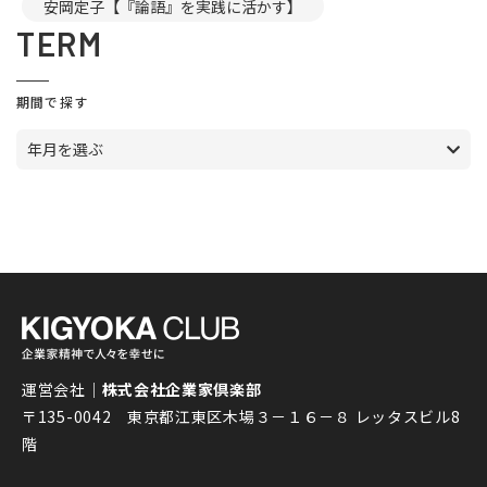
安岡定子【『論語』を実践に活かす】
TERM
期間で探す
年月を選ぶ
運営会社｜
株式会社企業家倶楽部
〒135-0042 東京都江東区木場３－１６－８ レッタスビル8
階