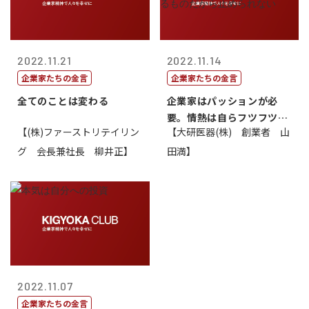
2022.11.21
2022.11.14
企業家たちの金言
企業家たちの金言
全てのことは変わる
企業家はパッションが必
要。情熱は自らフツフツと
【(株)ファーストリテイリン
【大研医器(株) 創業者 山
湧いてくるもの...
グ 会長兼社長 柳井正】
田満】
2022.11.07
企業家たちの金言