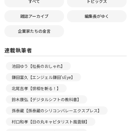
すべて
トピックス
雑誌アーカイブ
編集長がゆく
企業家たちの金言
連載執筆者
池田ゆう【社長のおしゃれ】
鎌田富久【エンジェル鎌田’sEye】
北尾吉孝【世相を斬る！】
鈴木康弘【デジタルシフトの教科書】
孫泰蔵【孫泰蔵のシリコンバレーエクスプレス】
村口和孝【日の丸キャピタリスト風雲録】