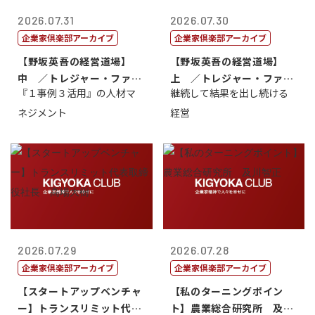
2026.07.31
2026.07.30
企業家倶楽部アーカイブ
企業家倶楽部アーカイブ
【野坂英吾の経営道場】
【野坂英吾の経営道場】
中 ／トレジャー・ファク
上 ／トレジャー・ファク
『１事例３活用』の人材マ
継続して結果を出し続ける
トリー社長野坂...
トリー社長野坂...
ネジメント
経営
2026.07.29
2026.07.28
企業家倶楽部アーカイブ
企業家倶楽部アーカイブ
【スタートアップベンチャ
【私のターニングポイン
ー】トランスリミット代表
ト】農業総合研究所 及川