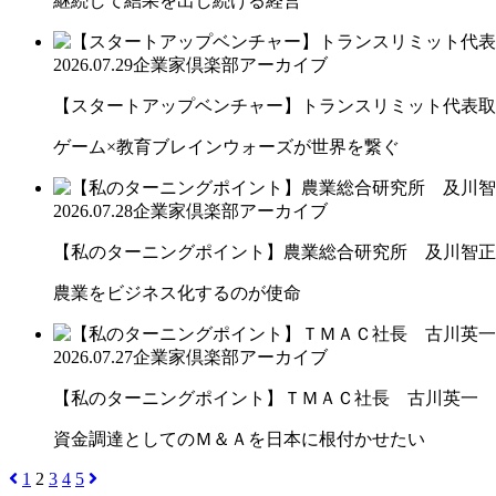
継続して結果を出し続ける経営
2026.07.29
企業家倶楽部アーカイブ
【スタートアップベンチャー】トランスリミット代表取締
ゲーム×教育ブレインウォーズが世界を繋ぐ
2026.07.28
企業家倶楽部アーカイブ
【私のターニングポイント】農業総合研究所 及川智正
農業をビジネス化するのが使命
2026.07.27
企業家倶楽部アーカイブ
【私のターニングポイント】ＴＭＡＣ社長 古川英一
資金調達としてのＭ＆Ａを日本に根付かせたい
1
2
3
4
5