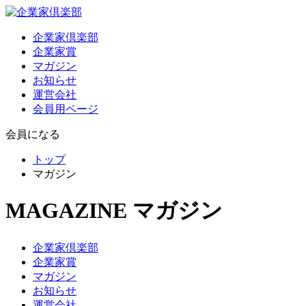
企業家倶楽部
企業家賞
マガジン
お知らせ
運営会社
会員用ページ
会員になる
トップ
マガジン
MAGAZINE
マガジン
企業家倶楽部
企業家賞
マガジン
お知らせ
運営会社