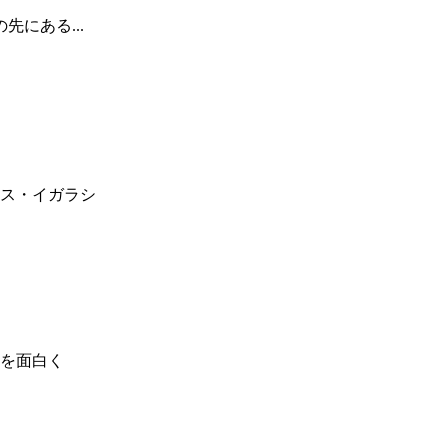
にある...
ス・イガラシ
を面白く