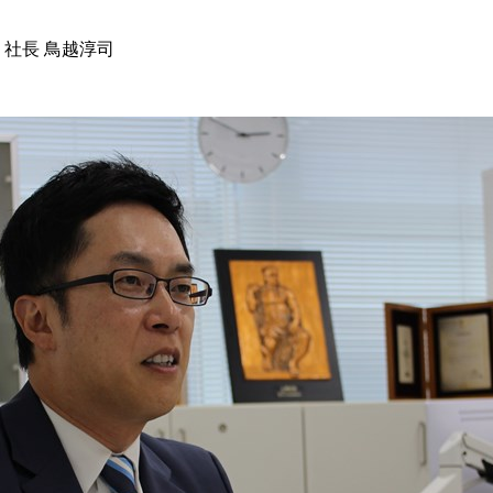
 社長 鳥越淳司