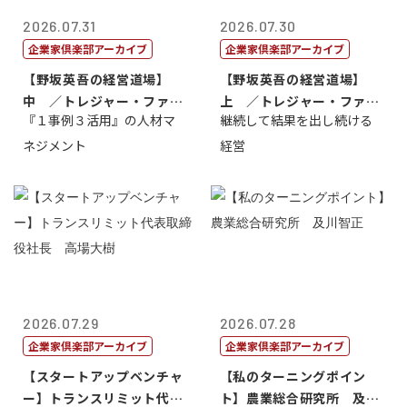
2026.07.31
2026.07.30
企業家倶楽部アーカイブ
企業家倶楽部アーカイブ
【野坂英吾の経営道場】
【野坂英吾の経営道場】
中 ／トレジャー・ファク
上 ／トレジャー・ファク
『１事例３活用』の人材マ
継続して結果を出し続ける
トリー社長野坂...
トリー社長野坂...
ネジメント
経営
2026.07.29
2026.07.28
企業家倶楽部アーカイブ
企業家倶楽部アーカイブ
【スタートアップベンチャ
【私のターニングポイン
ー】トランスリミット代表
ト】農業総合研究所 及川