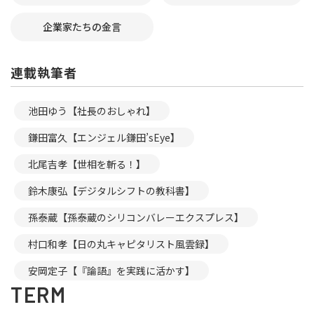
企業家たちの金言
連載執筆者
池田ゆう【社長のおしゃれ】
鎌田富久【エンジェル鎌田’sEye】
北尾吉孝【世相を斬る！】
鈴木康弘【デジタルシフトの教科書】
孫泰蔵【孫泰蔵のシリコンバレーエクスプレス】
村口和孝【日の丸キャピタリスト風雲録】
安岡定子【『論語』を実践に活かす】
TERM