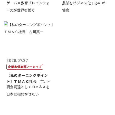
ゲーム×教育ブレインウォ
農業をビジネス化するのが
取締役社長 ...
智正
ーズが世界を繋ぐ
使命
2026.07.27
企業家倶楽部アーカイブ
【私のターニングポイン
ト】ＴＭＡＣ社長 古川英
資金調達としてのＭ＆Ａを
一
日本に根付かせたい