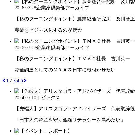
2026.07.28
企業家倶楽部アーカイブ
【私のターニングポイント】農業総合研究所 及川智正
農業をビジネス化するのが使命
2026.07.27
企業家倶楽部アーカイブ
【私のターニングポイント】ＴＭＡＣ社長 古川英一
資金調達としてのＭ＆Ａを日本に根付かせたい
1
2
3
4
5
2024.05.10
トピックス
【先端人】アリスタゴラ・アドバイザーズ 代表取締役会長
「日本人の資産を守り金融リテラシーを高めたい」