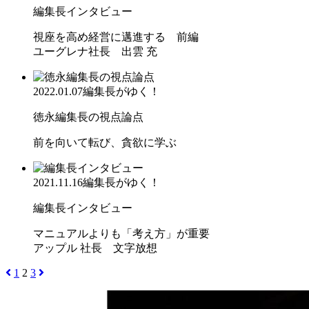
編集長インタビュー
視座を高め経営に邁進する 前編
ユーグレナ社長 出雲 充
2022.01.07
編集長がゆく！
徳永編集長の視点論点
前を向いて転び、貪欲に学ぶ
2021.11.16
編集長がゆく！
編集長インタビュー
マニュアルよりも「考え方」が重要
アップル 社長 文字放想
1
2
3