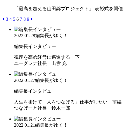
「最高を超える山田錦プロジェクト」 表彰式を開催
3
4
5
6
7
8
9
2022.01.28
編集長がゆく！
編集長インタビュー
視座を高め経営に邁進する 下
ユーグレナ社長 出雲 充
2022.01.27
編集長がゆく！
編集長インタビュー
人生を掛けて「人をつなげる」仕事がしたい 前編
つなげーと社長 鈴木一郎
2022.01.21
編集長がゆく！