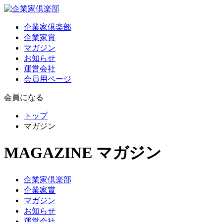
企業家倶楽部
企業家賞
マガジン
お知らせ
運営会社
会員用ページ
会員になる
トップ
マガジン
MAGAZINE
マガジン
企業家倶楽部
企業家賞
マガジン
お知らせ
運営会社