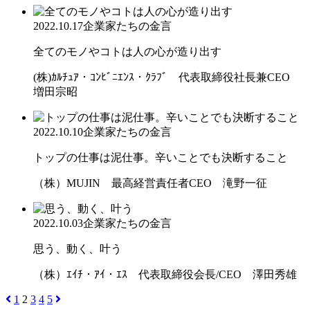
2022.10.17
企業家たちの金言
全てのモノやコトは人の心が造り出す
(株)ｶﾙﾁｭｱ・ｺﾝﾋﾞﾆｴﾝｽ・ｸﾗﾌﾞ 代表取締役社長兼CEO
増田宗昭
2022.10.10
企業家たちの金言
トップの仕事は泥仕事。辛いことでも決断すること
（株）MUJIN 最高経営責任者CEO 滝野一征
2022.10.03
企業家たちの金言
思う、動く、叶う
（株）ｴｲﾁ・ｱｲ・ｴｽ 代表取締役会長/CEO 澤田秀雄
1
2
3
4
5