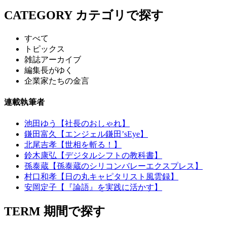
CATEGORY
カテゴリで探す
すべて
トピックス
雑誌アーカイブ
編集長がゆく
企業家たちの金言
連載執筆者
池田ゆう【社長のおしゃれ】
鎌田富久【エンジェル鎌田’sEye】
北尾吉孝【世相を斬る！】
鈴木康弘【デジタルシフトの教科書】
孫泰蔵【孫泰蔵のシリコンバレーエクスプレス】
村口和孝【日の丸キャピタリスト風雲録】
安岡定子【『論語』を実践に活かす】
TERM
期間で探す