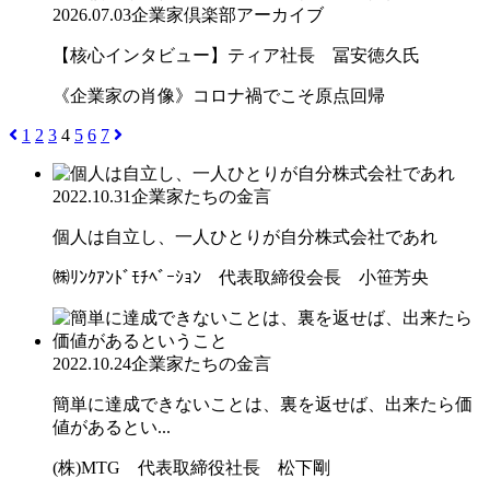
2026.07.03
企業家倶楽部アーカイブ
【核心インタビュー】ティア社長 冨安徳久氏
《企業家の肖像》コロナ禍でこそ原点回帰
1
2
3
4
5
6
7
2022.10.31
企業家たちの金言
個人は自立し、一人ひとりが自分株式会社であれ
㈱ﾘﾝｸｱﾝﾄﾞﾓﾁﾍﾞｰｼｮﾝ 代表取締役会長 小笹芳央
2022.10.24
企業家たちの金言
簡単に達成できないことは、裏を返せば、出来たら価
値があるとい...
(株)MTG 代表取締役社長 松下剛