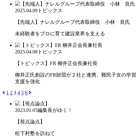
2025.04.09
トピックス
【先端人】ナレルグループ代表取締役 小林 良氏
未経験者をプロに育て建設業界を支える
2025.04.08
トピックス
【トピックス】FR 柳井正会長兼社長
柳井正氏創設のFR財団が２社と連携、難民子女の学習
支援を強化
1
2
3
4
5
6
2023.01.05
編集長がゆく！
【視点論点】
松下村塾を訪ねて