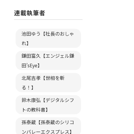
連載執筆者
池田ゆう【社長のおしゃ
れ】
鎌田富久【エンジェル鎌
田’sEye】
北尾吉孝【世相を斬
る！】
鈴木康弘【デジタルシフ
トの教科書】
孫泰蔵【孫泰蔵のシリコ
ンバレーエクスプレス】