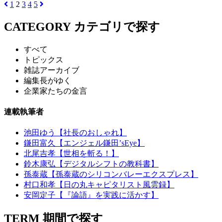
1
2
3
4
5
CATEGORY
カテゴリで探す
すべて
トピックス
雑誌アーカイブ
編集長がゆく
企業家たちの金言
連載執筆者
池田ゆう【社長のおしゃれ】
鎌田富久【エンジェル鎌田’sEye】
北尾吉孝【世相を斬る！】
鈴木康弘【デジタルシフトの教科書】
孫泰蔵【孫泰蔵のシリコンバレーエクスプレス】
村口和孝【日の丸キャピタリスト風雲録】
安岡定子【『論語』を実践に活かす】
TERM
期間で探す