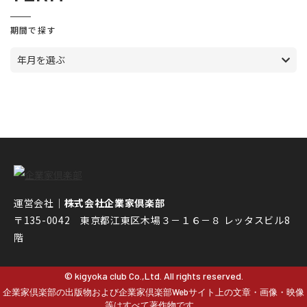
期間で探す
年月を選ぶ
運営会社｜
株式会社企業家倶楽部
〒135-0042 東京都江東区木場３－１６－８ レッタスビル8
階
© kigyoka club Co.,Ltd. All rights reserved.
企業家倶楽部の出版物および企業家倶楽部Webサイト上の文章・画像・映像
等はすべて著作物です。