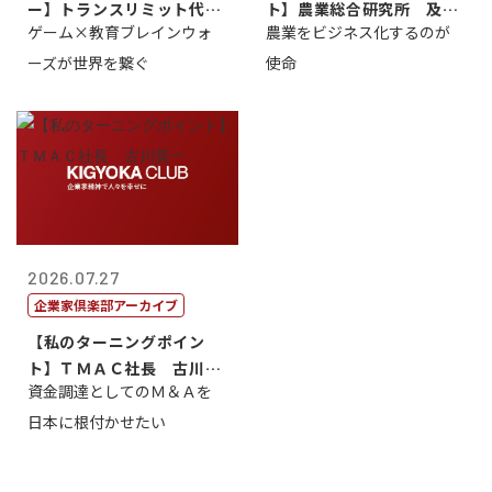
ー】トランスリミット代表
ト】農業総合研究所 及川
ゲーム×教育ブレインウォ
農業をビジネス化するのが
取締役社長 ...
智正
ーズが世界を繋ぐ
使命
2026.07.27
企業家倶楽部アーカイブ
【私のターニングポイン
ト】ＴＭＡＣ社長 古川英
資金調達としてのＭ＆Ａを
一
日本に根付かせたい