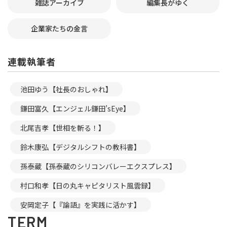
雑誌アーカイブ
編集長がゆく
企業家たちの金言
連載執筆者
池田ゆう【社長のおしゃれ】
鎌田富久【エンジェル鎌田’sEye】
北尾吉孝【世相を斬る！】
鈴木康弘【デジタルシフトの教科書】
孫泰蔵【孫泰蔵のシリコンバレーエクスプレス】
村口和孝【日の丸キャピタリスト風雲録】
安岡定子【『論語』を実践に活かす】
TERM