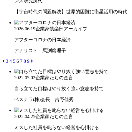
ンス研究所代...
【宇宙時代の問題解決】世界的困難に衛星活用の時代
2026.06.19
企業家倶楽部アーカイブ
アフターコロナの日本経済
アナリスト 馬渕磨理子
3
4
5
6
7
8
9
2022.05.02
企業家たちの金言
自ら立てた目標はやり抜く強い意志を持て
ベステラ(株)会長 吉野佳秀
2022.04.25
企業家たちの金言
ミスした社員を叱らない経営を心掛ける