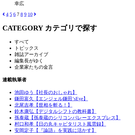
幸広
4
5
6
7
8
9
10
CATEGORY
カテゴリで探す
すべて
トピックス
雑誌アーカイブ
編集長がゆく
企業家たちの金言
連載執筆者
池田ゆう【社長のおしゃれ】
鎌田富久【エンジェル鎌田’sEye】
北尾吉孝【世相を斬る！】
鈴木康弘【デジタルシフトの教科書】
孫泰蔵【孫泰蔵のシリコンバレーエクスプレス】
村口和孝【日の丸キャピタリスト風雲録】
安岡定子【『論語』を実践に活かす】