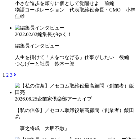
小さな進歩を頼りに個として覚醒せよ 前編
物語コーポレーション 代表取締役会長・CMO 小林
佳雄
2022.02.02
編集長がゆく！
編集長インタビュー
人生を掛けて「人をつなげる」仕事がしたい 後編
つなげーと社長 鈴木一郎
1
2
3
2026.06.25
企業家倶楽部アーカイブ
【私の信条】／セコム取締役最高顧問（創業者）飯田
亮
「事之将成 大胆不敵」