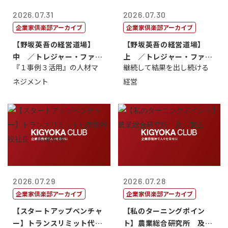
2026.07.31
2026.07.30
企業家倶楽部アーカイブ
企業家倶楽部アーカイブ
【野坂英吾の経営道場】
【野坂英吾の経営道場】
中 ／トレジャー・ファク
上 ／トレジャー・ファク
『１事例３活用』の人材マ
継続して結果を出し続ける
トリー社長野坂...
トリー社長野坂...
ネジメント
経営
2026.07.29
2026.07.28
企業家倶楽部アーカイブ
企業家倶楽部アーカイブ
【スタートアップベンチャ
【私のターニングポイン
ー】トランスリミット代表
ト】農業総合研究所 及川