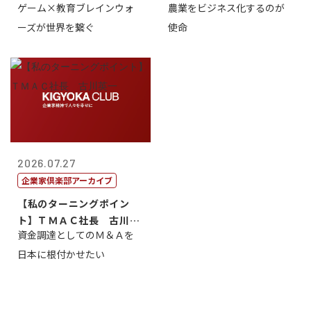
ゲーム×教育ブレインウォ
農業をビジネス化するのが
取締役社長 ...
智正
ーズが世界を繋ぐ
使命
2026.07.27
企業家倶楽部アーカイブ
【私のターニングポイン
ト】ＴＭＡＣ社長 古川英
資金調達としてのＭ＆Ａを
一
日本に根付かせたい