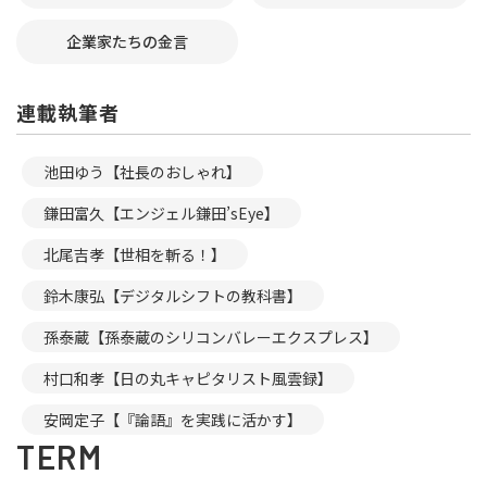
企業家たちの金言
連載執筆者
池田ゆう【社長のおしゃれ】
鎌田富久【エンジェル鎌田’sEye】
北尾吉孝【世相を斬る！】
鈴木康弘【デジタルシフトの教科書】
孫泰蔵【孫泰蔵のシリコンバレーエクスプレス】
村口和孝【日の丸キャピタリスト風雲録】
安岡定子【『論語』を実践に活かす】
TERM