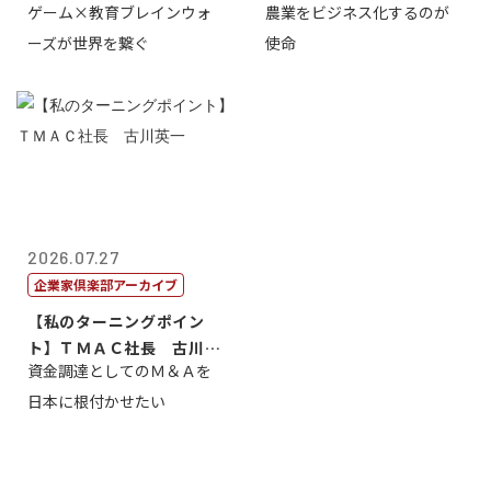
ゲーム×教育ブレインウォ
農業をビジネス化するのが
取締役社長 ...
智正
ーズが世界を繋ぐ
使命
2026.07.27
企業家倶楽部アーカイブ
【私のターニングポイン
ト】ＴＭＡＣ社長 古川英
資金調達としてのＭ＆Ａを
一
日本に根付かせたい