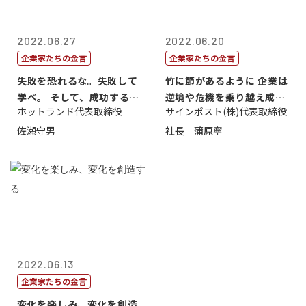
2022.06.27
2022.06.20
企業家たちの金言
企業家たちの金言
失敗を恐れるな。失敗して
竹に節があるように 企業は
学べ。 そして、成功するま
逆境や危機を乗り越え成長
ホットランド代表取締役
サインポスト(株)代表取締役
で挑戦し続...
する
佐瀬守男
社長 蒲原寧
2022.06.13
企業家たちの金言
変化を楽しみ、変化を創造