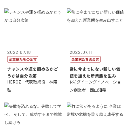
2022.07.18
2022.07.11
企業家たちの金言
企業家たちの金言
チャンスや運を掴めるかど
常に今までにない新しい価
うかは自分次第
値を加えた新業態を生み出
HEROZ 代表取締役 林隆
(株)ダイニングイノベーショ
すこと
弘
ン創業者 西山知義