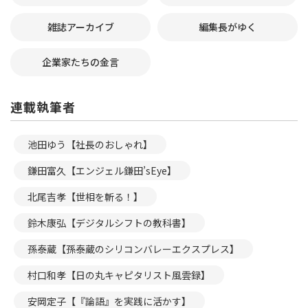
雑誌アーカイブ
編集長がゆく
企業家たちの金言
連載執筆者
池田ゆう【社長のおしゃれ】
鎌田富久【エンジェル鎌田’sEye】
北尾吉孝【世相を斬る！】
鈴木康弘【デジタルシフトの教科書】
孫泰蔵【孫泰蔵のシリコンバレーエクスプレス】
村口和孝【日の丸キャピタリスト風雲録】
安岡定子【『論語』を実践に活かす】