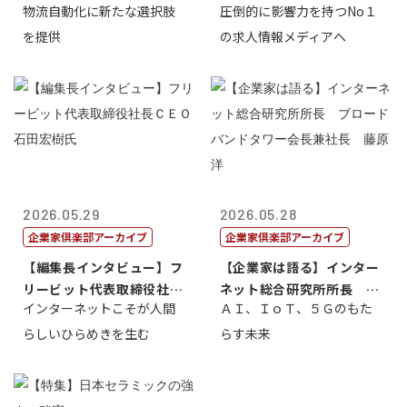
物流自動化に新たな選択肢
圧倒的に影響力を持つNo１
一 氏
を提供
の求人情報メディアへ
2026.05.29
2026.05.28
企業家倶楽部アーカイブ
企業家倶楽部アーカイブ
【編集長インタビュー】フ
【企業家は語る】インター
リービット代表取締役社長
ネット総合研究所所長 ブ
インターネットこそが人間
ＡＩ、ＩｏＴ、５Ｇのもた
ＣＥＯ 石田...
ロードバンド...
らしいひらめきを生む
らす未来