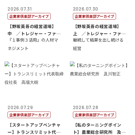
2026.07.31
2026.07.30
企業家倶楽部アーカイブ
企業家倶楽部アーカイブ
【野坂英吾の経営道場】
【野坂英吾の経営道場】
中 ／トレジャー・ファク
上 ／トレジャー・ファク
『１事例３活用』の人材マ
継続して結果を出し続ける
トリー社長野坂...
トリー社長野坂...
ネジメント
経営
2026.07.29
2026.07.28
企業家倶楽部アーカイブ
企業家倶楽部アーカイブ
【スタートアップベンチャ
【私のターニングポイン
ー】トランスリミット代表
ト】農業総合研究所 及川