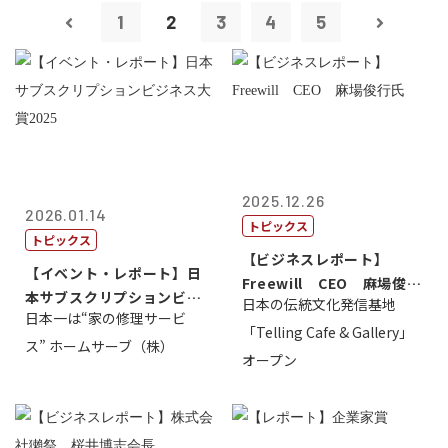
1
2
3
4
5
2025.12.26
2026.01.14
トピックス
トピックス
【ビジネスレポート】
【イベント・レポート】日
Freewill CEO 麻場俊行
本サブスクリプションビジ
日本の伝統文化発信基地
氏
日本一は“家の修理サービ
ネス大賞20...
「Telling Cafe & Gallery」
ス” ホームサーブ（株）
オープン