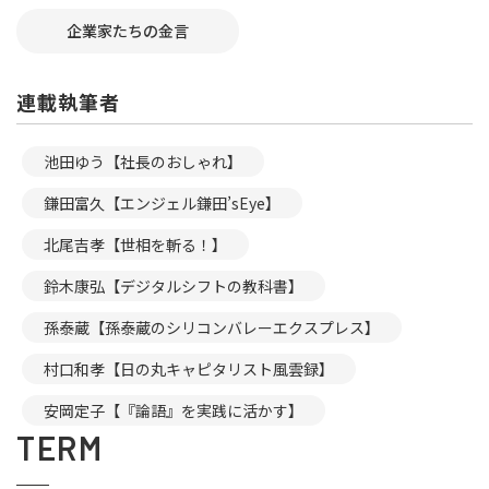
企業家たちの金言
連載執筆者
池田ゆう【社長のおしゃれ】
鎌田富久【エンジェル鎌田’sEye】
北尾吉孝【世相を斬る！】
鈴木康弘【デジタルシフトの教科書】
孫泰蔵【孫泰蔵のシリコンバレーエクスプレス】
村口和孝【日の丸キャピタリスト風雲録】
安岡定子【『論語』を実践に活かす】
TERM