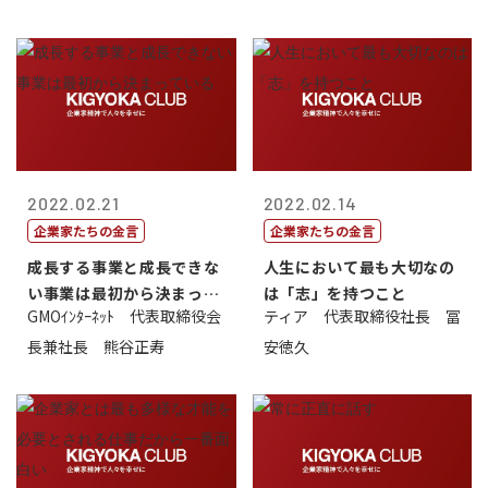
2022.02.21
2022.02.14
企業家たちの金言
企業家たちの金言
成長する事業と成長できな
人生において最も大切なの
い事業は最初から決まって
は「志」を持つこと
GMOｲﾝﾀｰﾈｯﾄ 代表取締役会
ティア 代表取締役社長 冨
いる
長兼社長 熊谷正寿
安徳久