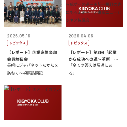
2026.05.16
2026.04.06
トピックス
トピックス
【レポート】企業家倶楽部
【レポート】第3回「起業
会員勉強会
から成功への道～革新―挑
長崎にジャパネットたかたを
「全ての答えは現場にあ
戦の先にある...
訪ねて～視察訪問記
る」