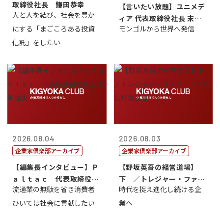
取締役社長 鎌田恭幸
【言いたい放題】ユニメデ
人と人を結び、社会を豊か
ィア 代表取締役社長 末田
にする「まごころある投資
モンゴルから世界へ発信
真
信託」をしたい
2026.08.04
2026.08.03
企業家倶楽部アーカイブ
企業家倶楽部アーカイブ
【編集長インタビュー】Ｐ
【野坂英吾の経営道場】
ａｌｔａｃ 代表取締役会
下 ／トレジャー・ファク
流通業の無駄を省き消費者
時代を捉え進化し続ける企
長三木田國夫
トリー社長野坂...
ひいては社会に貢献したい
業へ