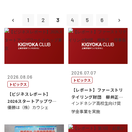
1
2
3
4
5
6
2026.07.07
2026.08.06
トピックス
トピックス
【レポート】ファーストリ
【ビジネスレポート】
テイリング財団 柳井正
2026スタートアップワー
インドネシア高校生向け奨
理事長
優勝は（株）カウシェ
ルドカップ東京
学金事業を実施