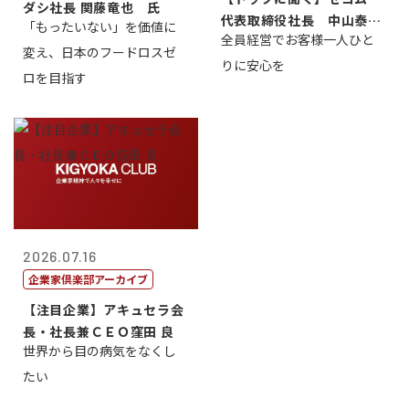
ダシ社長 関藤竜也 氏
代表取締役社長 中山泰
「もったいない」を価値に
全員経営でお客様一人ひと
男
変え、日本のフードロスゼ
りに安心を
ロを目指す
2026.07.16
企業家倶楽部アーカイブ
【注目企業】アキュセラ会
長・社長兼ＣＥＯ窪田 良
世界から目の病気をなくし
たい