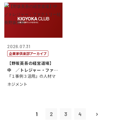
2026.07.31
企業家倶楽部アーカイブ
【野坂英吾の経営道場】
中 ／トレジャー・ファク
『１事例３活用』の人材マ
トリー社長野坂...
ネジメント
1
2
3
4