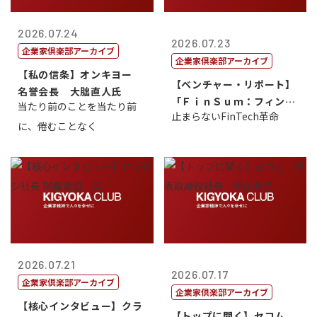
2026.07.24
2026.07.23
企業家倶楽部アーカイブ
企業家倶楽部アーカイブ
【私の信条】オンキヨー
【ベンチャー・リポート】
名誉会長 大朏直人氏
「ＦｉｎＳｕｍ：フィンテ
当たり前のことを当たり前
止まらないFinTech革命
ック・サミッ...
に、倦むことなく
2026.07.21
2026.07.17
企業家倶楽部アーカイブ
企業家倶楽部アーカイブ
【核心インタビュー】クラ
【トップに聞く】セコム