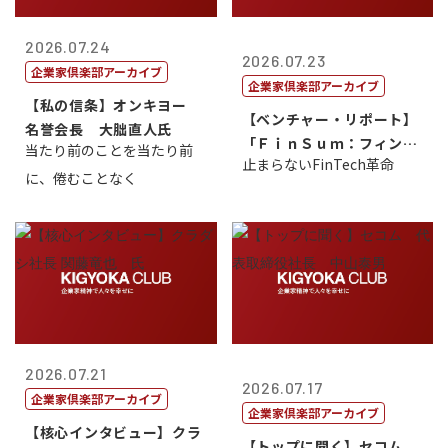
2026.07.24
2026.07.23
企業家倶楽部アーカイブ
企業家倶楽部アーカイブ
【私の信条】オンキヨー
【ベンチャー・リポート】
名誉会長 大朏直人氏
「ＦｉｎＳｕｍ：フィンテ
当たり前のことを当たり前
止まらないFinTech革命
ック・サミッ...
に、倦むことなく
2026.07.21
2026.07.17
企業家倶楽部アーカイブ
企業家倶楽部アーカイブ
【核心インタビュー】クラ
【トップに聞く】セコム