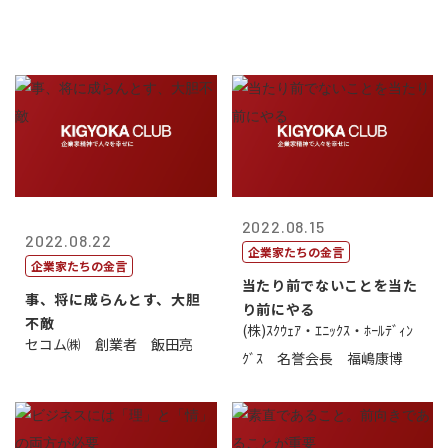
2022.08.15
2022.08.22
企業家たちの金言
企業家たちの金言
当たり前でないことを当た
事、将に成らんとす、大胆
り前にやる
不敵
(株)ｽｸｳｪｱ・ｴﾆｯｸｽ・ﾎｰﾙﾃﾞｨﾝ
セコム㈱ 創業者 飯田亮
ｸﾞｽ 名誉会長 福嶋康博