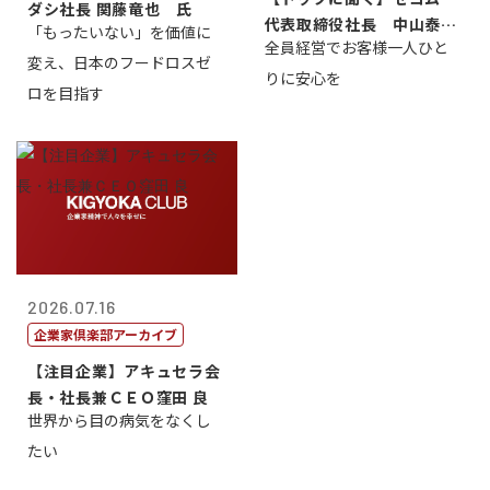
ダシ社長 関藤竜也 氏
代表取締役社長 中山泰
「もったいない」を価値に
全員経営でお客様一人ひと
男
変え、日本のフードロスゼ
りに安心を
ロを目指す
2026.07.16
企業家倶楽部アーカイブ
【注目企業】アキュセラ会
長・社長兼ＣＥＯ窪田 良
世界から目の病気をなくし
たい