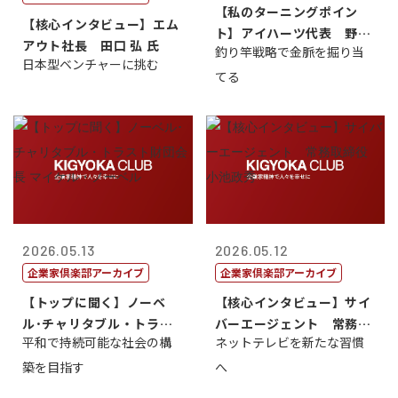
【私のターニングポイン
【核心インタビュー】エム
ト】アイハーツ代表 野田
アウト社長 田口 弘 氏
釣り竿戦略で金脈を掘り当
憲史
日本型ベンチャーに挑む
てる
2026.05.13
2026.05.12
企業家倶楽部アーカイブ
企業家倶楽部アーカイブ
【トップに聞く】ノーベ
【核心インタビュー】サイ
ル･チャリタブル・トラス
バーエージェント 常務取
平和で持続可能な社会の構
ネットテレビを新たな習慣
ト財団会長 マ...
締役 小池政...
築を目指す
へ