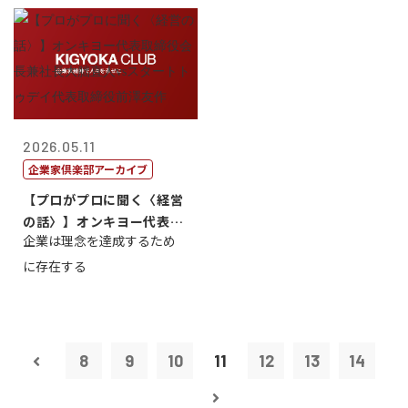
2026.05.11
企業家倶楽部アーカイブ
【プロがプロに聞く〈経営
の話〉】オンキヨー代表取
企業は理念を達成するため
締役会長兼社...
に存在する
8
9
10
11
12
13
14